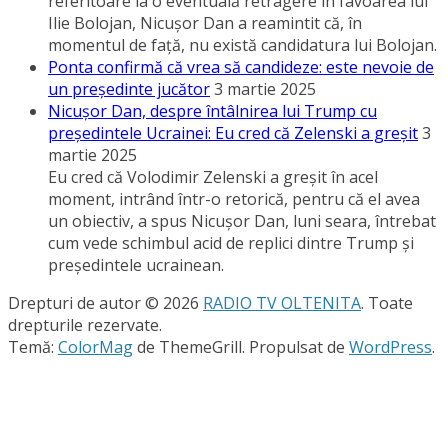
referitoare la o eventuală retragere în favoarea lui
Ilie Bolojan, Nicuşor Dan a reamintit că, în
momentul de faţă, nu există candidatura lui Bolojan.
Ponta confirmă că vrea să candideze: este nevoie de
un preşedinte jucător
3 martie 2025
Nicuşor Dan, despre întâlnirea lui Trump cu
preşedintele Ucrainei: Eu cred că Zelenski a greşit
3
martie 2025
Eu cred că Volodimir Zelenski a greşit în acel
moment, intrând într-o retorică, pentru că el avea
un obiectiv, a spus Nicuşor Dan, luni seara, întrebat
cum vede schimbul acid de replici dintre Trump şi
preşedintele ucrainean.
Drepturi de autor © 2026
RADIO TV OLTENITA
. Toate
drepturile rezervate.
Temă:
ColorMag
de ThemeGrill. Propulsat de
WordPress
.