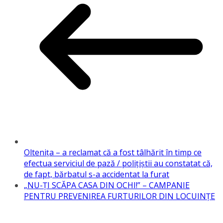
Olteniţa – a reclamat că a fost tâlhărit în timp ce
efectua serviciul de pază / poliţiştii au constatat că,
de fapt, bărbatul s-a accidentat la furat
„NU-ŢI SCĂPA CASA DIN OCHI!” – CAMPANIE
PENTRU PREVENIREA FURTURILOR DIN LOCUINŢE