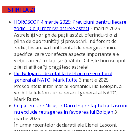
STIRI LA ZI
HOROSCOP 4 martie 2025: Previziuni pentru fiecare
zodie - Ce îţi rezervă astrele astăzi
3 martie 2025
Astrele îţi vor ghida paşii astăzi, oferindu-ţi o zi
plină de oportunităţi şi provocări. Indiferent de
zodie, fiecare va fi influenţat de energii cosmice
specifice, care vor afecta aspecte importante ale
vieţii: carieră, relaţii şi sănătate. Citeşte horoscopul
zilei şi află ce îţi pregătesc astrele!
Ilie Bolojan a discutat la telefon cu secretarul
general al NATO, Mark Rutte
3 martie 2025
Preşedintele interimar al României, Ilie Bolojan, a
vorbit la telefon cu secretarul general al NATO,
Mark Rutte.
Ce părere are Nicuşor Dan despre faptul că Lasconi
nu exclude retragerea în favoarea lui Bolojan
3
martie 2025
În urma recentelor declaraţii ale Elenei Lasconi,