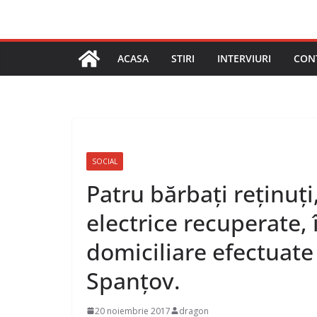
ACASA
STIRI
INTERVIURI
CON
SOCIAL
Patru bărbați reținuți
electrice recuperate, 
domiciliare efectuate d
Spanțov.
20 noiembrie 2017
dragon