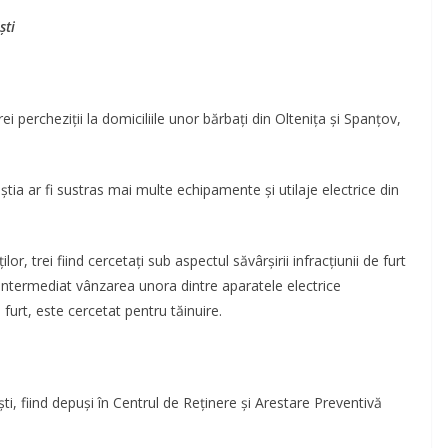
ști
rei percheziții la domiciliile unor bărbați din Oltenița și Spanțov,
eștia ar fi sustras mai multe echipamente și utilaje electrice din
lor, trei fiind cercetați sub aspectul săvârșirii infracțiunii de furt
și intermediat vânzarea unora dintre aparatele electrice
furt, este cercetat pentru tăinuire.
ști, fiind depuși în Centrul de Reținere și Arestare Preventivă