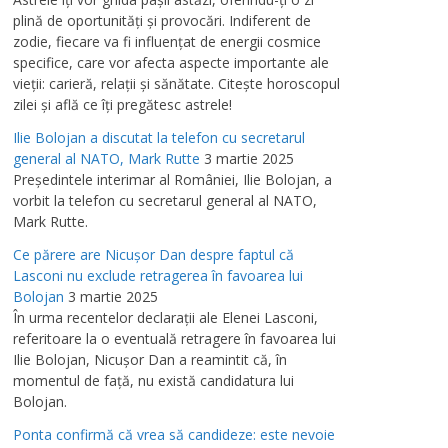
plină de oportunităţi şi provocări. Indiferent de
zodie, fiecare va fi influenţat de energii cosmice
specifice, care vor afecta aspecte importante ale
vieţii: carieră, relaţii şi sănătate. Citeşte horoscopul
zilei şi află ce îţi pregătesc astrele!
Ilie Bolojan a discutat la telefon cu secretarul
general al NATO, Mark Rutte
3 martie 2025
Preşedintele interimar al României, Ilie Bolojan, a
vorbit la telefon cu secretarul general al NATO,
Mark Rutte.
Ce părere are Nicuşor Dan despre faptul că
Lasconi nu exclude retragerea în favoarea lui
Bolojan
3 martie 2025
În urma recentelor declaraţii ale Elenei Lasconi,
referitoare la o eventuală retragere în favoarea lui
Ilie Bolojan, Nicuşor Dan a reamintit că, în
momentul de faţă, nu există candidatura lui
Bolojan.
Ponta confirmă că vrea să candideze: este nevoie