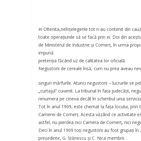
In Oltenita,neînţelegerile tot n-au contenit din ca
toate operaţiunile să se facă prin ei. Doi din aceş
de Ministerul de Industrie şi Comerţ, în urma propu
impună
pretenţia făcând uz de calitatea lor oficială.
Negustorii de cereale însă, cum nu prea aveau nevo
singuri mărfurile. Atunci negustorii – lucrurile se p
„curtajul“ cuvenit. La tribunal în faţa judecăţii, n
renumera pe cineva decât în schimbul unui serviciu bi
Tot în anul 1909, este chemat la faţa locului, prin D
Camerei de Comerţ. Acesta văzând ce activitate este
astfel, nu pierdea nici Camera de Comerţ, nici negu
Deci în anul 1909 toţi negustorii au fost grupaţi în
preşedinte, G. Stănescu şi C. Nica membrii.