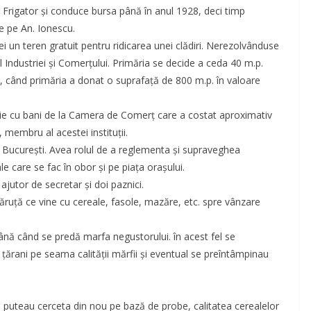
 Frigator şi conduce bursa până în anul 1928, deci timp
e pe An. Ionescu.
ei un teren gratuit pentru ridicarea unei clădiri. Nerezolvânduse
l Industriei şi Comerţului. Primăria se decide a ceda 40 m.p.
, când primăria a donat o suprafaţă de 800 m.p. în valoare
prie cu bani de la Camera de Comerţ care a costat aproximativ
 membru al acestei instituţii.
 Bucureşti. Avea rolul de a reglementa şi supraveghea
e care se fac în obor şi pe piaţa oraşului.
 ajutor de secretar şi doi paznici.
căruţă ce vine cu cereale, fasole, mazăre, etc. spre vânzare
ână când se predă marfa negustorului. în acest fel se
i ţărani pe seama calităţii mărfii şi eventual se preîntâmpinau
e puteau cerceta din nou pe bază de probe, calitatea cerealelor