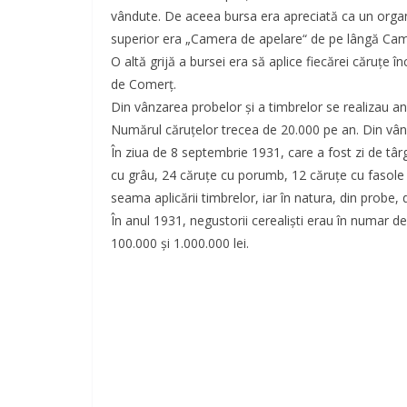
vândute. De aceea bursa era apreciată ca un organ 
superior era „Camera de apelare“ de pe lângă Ca
O altă grijă a bursei era să aplice fiecărei căruţe î
de Comerţ.
Din vânzarea probelor şi a timbrelor se realizau anu
Numărul căruţelor trecea de 20.000 pe an. Din vân
În ziua de 8 septembrie 1931, care a fost zi de târ
cu grâu, 24 căruţe cu porumb, 12 căruţe cu fasole ş
seama aplicării timbrelor, iar în natura, din probe,
În anul 1931, negustorii cerealişti erau în numar de
100.000 şi 1.000.000 lei.