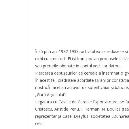
Însă prin ani 1932-1933, activitatea se redusese şi
ochi cu creditorii. Ei îşi transportau produsele la 
sau preţurile obţinute in contul vechilor datorii.
Pierderea debuşeurilor de cereale a însemnat o gre
În acest fel, credințele acordate ţăranilor constut
nostru.În acel an au avut de suferit chiar şi băncil
„Gura Argesului“.
Legatura cu Casele de Cereale Exportatoare, se fac
Cristescu, Aristide Penu, I. Herman, N. Boulică (ta
reprezentanţa Casei Dreyfus, societatea „Dunărea“
celui