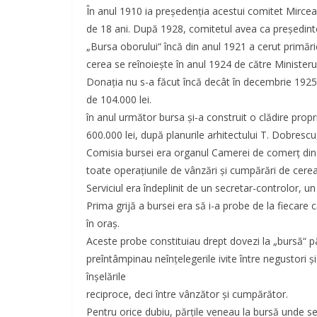
În anul 1910 ia preşedenţia acestui comitet Mircea
de 18 ani. După 1928, comitetul avea ca preşedint
„Bursa oborului“ încă din anul 1921 a cerut primări
cerea se reînoieşte în anul 1924 de către Ministeru
Donaţia nu s-a făcut încă decât în decembrie 1925
de 104.000 lei.
în anul următor bursa şi-a construit o clădire pro
600.000 lei, după planurile arhitectului T. Dobrescu,
Comisia bursei era organul Camerei de comerţ din
toate operaţiunile de vânzări şi cumpărări de cereal
Serviciul era îndeplinit de un secretar-controlor, un
Prima grijă a bursei era să i-a probe de la fiecare 
în oraş.
Aceste probe constituiau drept dovezi la „bursă“ p
preîntâmpinau neînţelegerile ivite între negustori ş
înşelările
reciproce, deci între vânzător şi cumpărător.
Pentru orice dubiu, părţile veneau la bursă unde s