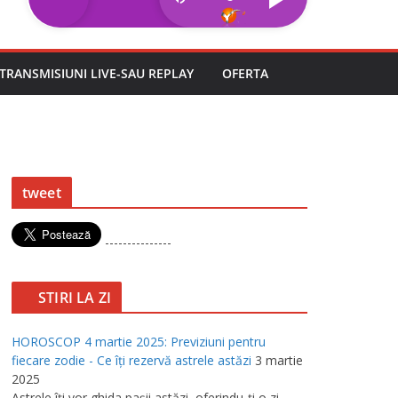
TRANSMISIUNI LIVE-SAU REPLAY
OFERTA
tweet
---------------
STIRI LA ZI
HOROSCOP 4 martie 2025: Previziuni pentru
fiecare zodie - Ce îţi rezervă astrele astăzi
3 martie
2025
Astrele îţi vor ghida paşii astăzi, oferindu-ţi o zi