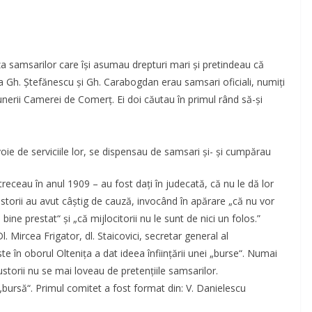
uza samsarilor care îşi asumau drepturi mari şi pretindeau că
tia Gh. Ştefănescu şi Gh. Carabogdan erau samsari oficiali, numiţi
nerii Camerei de Comerţ. Ei doi căutau în primul rând să-şi
ie de serviciile lor, se dispensau de samsari şi- şi cumpărau
etreceau în anul 1909 – au fost daţi în judecată, că nu le dă lor
egustorii au avut câştig de cauză, invocând în apărare „că nu vor
ne prestat“ şi „că mijlocitorii nu le sunt de nici un folos.”
l. Mircea Frigator, dl. Staicovici, secretar general al
 în oborul Olteniţa a dat ideea înfiinţării unei „burse“. Numai
storii nu se mai loveau de pretenţiile samsarilor.
 „bursă“. Primul comitet a fost format din: V. Danielescu