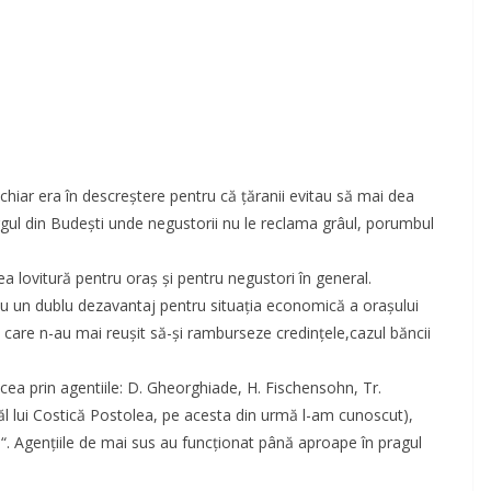
 chiar era în descreştere pentru că ţăranii evitau să mai dea
târgul din Budeşti unde negustorii nu le reclama grâul, porumbul
a lovitură pentru oraş şi pentru negustori în general.
iau un dublu dezavantaj pentru situaţia economică a oraşului
e, care n-au mai reuşit să-şi ramburseze credinţele,cazul băncii
ea prin agentiile: D. Gheorghiade, H. Fischensohn, Tr.
tăl lui Costică Postolea, pe acesta din urmă l-am cunoscut),
. Agenţiile de mai sus au funcţionat până aproape în pragul