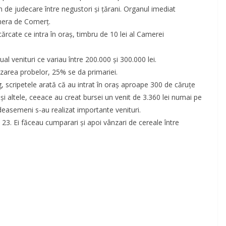
de judecare între negustori şi ţărani. Organul imediat
mera de Comerţ.
ncărcate ce intra în oraş, timbru de 10 lei al Camerei
al venituri ce variau între 200.000 şi 300.000 lei.
zarea probelor, 25% se da primariei.
g, scripetele arată că au intrat în oraş aproape 300 de căruţe
i altele, ceeace au creat bursei un venit de 3.360 lei numai pe
 deasemeni s-au realizat importante venituri.
 23. Ei făceau cumparari şi apoi vânzari de cereale între