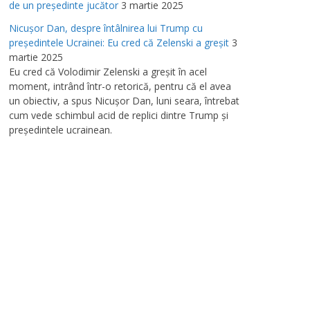
de un preşedinte jucător
3 martie 2025
Nicuşor Dan, despre întâlnirea lui Trump cu
preşedintele Ucrainei: Eu cred că Zelenski a greşit
3
martie 2025
Eu cred că Volodimir Zelenski a greşit în acel
moment, intrând într-o retorică, pentru că el avea
un obiectiv, a spus Nicuşor Dan, luni seara, întrebat
cum vede schimbul acid de replici dintre Trump şi
preşedintele ucrainean.