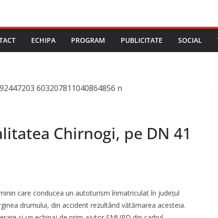
TACT
ECHIPA
PROGRAM
PUBLICITATE
SOCIAL
alitatea Chirnogi, pe DN 41
minin care conducea un autoturism înmatriculat în județul
arginea drumului, din accident rezultând vătămarea acesteia.
cerare și un echipaj de prim ajutor SMURD din cadrul