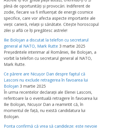
plină de oportunităţi şi provocări. Indiferent de
zodie, fiecare va fi influenţat de energii cosmice
specifice, care vor afecta aspecte importante ale
vieţii: carieră, relaţii şi sănătate. Citeşte horoscopul
zilei şi află ce îţi pregătesc astrele!
Ilie Bolojan a discutat la telefon cu secretarul
general al NATO, Mark Rutte
3 martie 2025
Preşedintele interimar al României, Ilie Bolojan, a
vorbit la telefon cu secretarul general al NATO,
Mark Rutte.
Ce părere are Nicuşor Dan despre faptul că
Lasconi nu exclude retragerea în favoarea lui
Bolojan
3 martie 2025
În urma recentelor declaraţii ale Elenei Lasconi,
referitoare la o eventuală retragere în favoarea lui
Ilie Bolojan, Nicuşor Dan a reamintit că, în
momentul de faţă, nu există candidatura lui
Bolojan.
Ponta confirmă că vrea să candideze: este nevoie