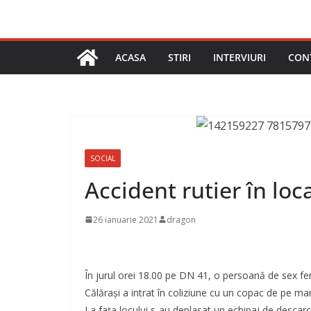
ACASA
STIRI
INTERVIURI
CON
SOCIAL
Accident rutier în loc
26 ianuarie 2021
dragon
În jurul orei 18.00 pe DN 41, o persoană de sex fe
Călărași a intrat în coliziune cu un copac de pe m
La fața locului s-au deplasat un echipaj de descar