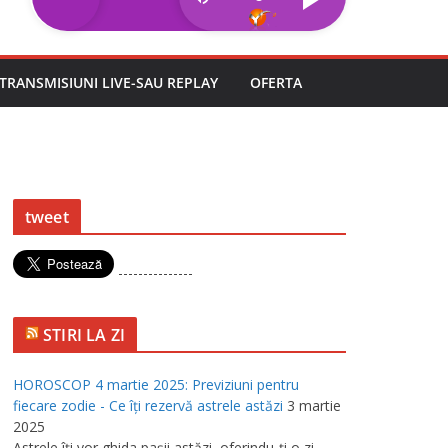
TRANSMISIUNI LIVE-SAU REPLAY
OFERTA
tweet
---------------
STIRI LA ZI
HOROSCOP 4 martie 2025: Previziuni pentru
fiecare zodie - Ce îţi rezervă astrele astăzi
3 martie
2025
Astrele îţi vor ghida paşii astăzi, oferindu-ţi o zi