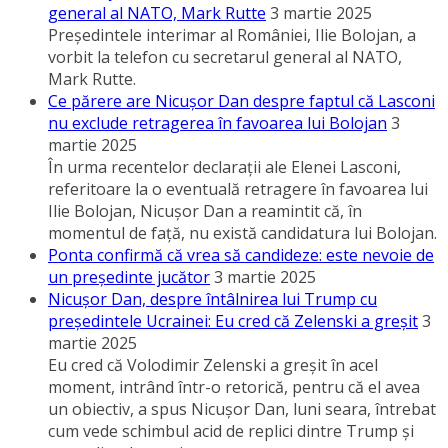
general al NATO, Mark Rutte
3 martie 2025
Preşedintele interimar al României, Ilie Bolojan, a
vorbit la telefon cu secretarul general al NATO,
Mark Rutte.
Ce părere are Nicuşor Dan despre faptul că Lasconi
nu exclude retragerea în favoarea lui Bolojan
3
martie 2025
În urma recentelor declaraţii ale Elenei Lasconi,
referitoare la o eventuală retragere în favoarea lui
Ilie Bolojan, Nicuşor Dan a reamintit că, în
momentul de faţă, nu există candidatura lui Bolojan.
Ponta confirmă că vrea să candideze: este nevoie de
un preşedinte jucător
3 martie 2025
Nicuşor Dan, despre întâlnirea lui Trump cu
preşedintele Ucrainei: Eu cred că Zelenski a greşit
3
martie 2025
Eu cred că Volodimir Zelenski a greşit în acel
moment, intrând într-o retorică, pentru că el avea
un obiectiv, a spus Nicuşor Dan, luni seara, întrebat
cum vede schimbul acid de replici dintre Trump şi