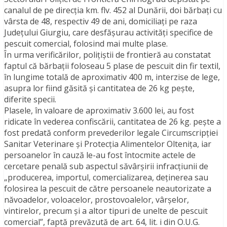
canalul de pe direcţia km. flv. 452 al Dunării, doi bărbaţi cu
vârsta de 48, respectiv 49 de ani, domiciliaţi pe raza
Judeţului Giurgiu, care desfăşurau activităţi specifice de
pescuit comercial, folosind mai multe plase.
În urma verificărilor, poliţiştii de frontieră au constatat
faptul că bărbaţii foloseau 5 plase de pescuit din fir textil,
în lungime totală de aproximativ 400 m, interzise de lege,
asupra lor fiind găsită şi cantitatea de 26 kg peşte,
diferite specii.
Plasele, în valoare de aproximativ 3.600 lei, au fost
ridicate în vederea confiscării, cantitatea de 26 kg. peşte a
fost predată conform prevederilor legale Circumscripţiei
Sanitar Veterinare şi Protecţia Alimentelor Olteniţa, iar
persoanelor în cauză le-au fost întocmite actele de
cercetare penală sub aspectul săvârşirii infracţiunii de
„producerea, importul, comercializarea, deţinerea sau
folosirea la pescuit de către persoanele neautorizate a
năvoadelor, voloacelor, prostovoalelor, vârşelor,
vintirelor, precum şi a altor tipuri de unelte de pescuit
comercial”, faptă prevăzută de art. 64, lit. i din O.U.G.