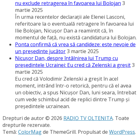
nu exclude retragerea în favoarea lui Bolojan
3
martie 2025
În urma recentelor declaraţii ale Elenei Lasconi,
referitoare la o eventuală retragere în favoarea lui
Ilie Bolojan, Nicuşor Dan a reamintit că, în
momentul de faţă, nu există candidatura lui Bolojan.
Ponta confirmă că vrea să candideze: este nevoie de
un preşedinte jucător
3 martie 2025
Nicuşor Dan, despre întâlnirea lui Trump cu
preşedintele Ucrainei: Eu cred că Zelenski a greşit
3
martie 2025
Eu cred că Volodimir Zelenski a greşit în acel
moment, intrând într-o retorică, pentru că el avea
un obiectiv, a spus Nicuşor Dan, luni seara, întrebat
cum vede schimbul acid de replici dintre Trump şi
preşedintele ucrainean.
Drepturi de autor © 2026
RADIO TV OLTENITA
. Toate
drepturile rezervate.
Temă:
ColorMag
de ThemeGrill. Propulsat de
WordPress
.