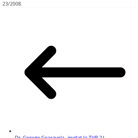
23/2008.
Dr. George Gearavela -invitat la TVR 2 !