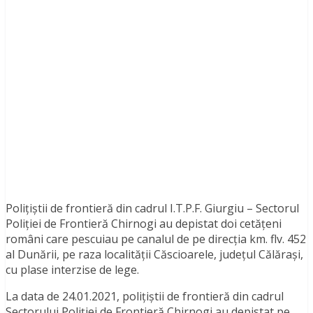
Poliţiştii de frontieră din cadrul I.T.P.F. Giurgiu – Sectorul
Poliţiei de Frontieră Chirnogi au depistat doi cetăţeni
români care pescuiau pe canalul de pe direcţia km. flv. 452
al Dunării, pe raza localităţii Căscioarele, judeţul Călăraşi,
cu plase interzise de lege.
La data de 24.01.2021, poliţiştii de frontieră din cadrul
Sectorului Poliţiei de Frontieră Chirnogi au depistat pe