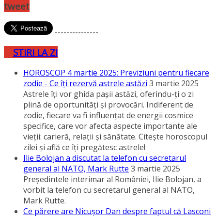
tweet
---------------
STIRI LA ZI
HOROSCOP 4 martie 2025: Previziuni pentru fiecare
zodie - Ce îţi rezervă astrele astăzi
3 martie 2025
Astrele îţi vor ghida paşii astăzi, oferindu-ţi o zi
plină de oportunităţi şi provocări. Indiferent de
zodie, fiecare va fi influenţat de energii cosmice
specifice, care vor afecta aspecte importante ale
vieţii: carieră, relaţii şi sănătate. Citeşte horoscopul
zilei şi află ce îţi pregătesc astrele!
Ilie Bolojan a discutat la telefon cu secretarul
general al NATO, Mark Rutte
3 martie 2025
Preşedintele interimar al României, Ilie Bolojan, a
vorbit la telefon cu secretarul general al NATO,
Mark Rutte.
Ce părere are Nicuşor Dan despre faptul că Lasconi