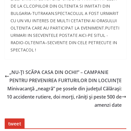
DE LA CL.COPIILOR DIN OLTENITA SI INVITATI DIN
BULGARIA-TUTRAKAN.SPECTACOLUL A FOST URMARIT
CU UN VIU INTERES DE MULTI CETATENI AI ORASULUI
OLTENITA CARE AU PARTICIPAT LA EVENIMENT.PUTETI
URMARI IN SECVENTELE POSTATE AICI-PE SITUL -
RADIO-OLTENITA–SECVENTE DIN CELE PETRECUTE IN
SPECTACOL !
„NU-ŢI SCĂPA CASA DIN OCHI!” – CAMPANIE
PENTRU PREVENIREA FURTURILOR DIN LOCUINŢE
Minivacanță „neagră” pe şosele din judeţul Călăraşi:
10 accidente rutiere, doi morţi, răniţi și peste 500 de
amenzi date
tweet