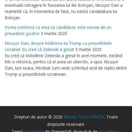
eventuală retragere în favoarea lui Ilie Bolojan, Nicuşor Dan a
reamintit că, în momentul de faţă, nu există candidatura lui
Bolojan.
Ponta confirmă că vrea să candideze: este nevoie de un
preşedinte jucător
3 martie 2025
Nicuşor Dan, despre întâlnirea lui Trump cu preşedintele
Ucrainei: Eu cred că Zelenski a greşit
3 martie 2025
Eu cred că Volodimir Zelenski a greşit în acel moment, intrând
într-o retorică, pentru că el avea un obiectiv, a spus Nicuşor
Dan, luni seara, întrebat cum vede schimbul acid de replici dintre
Trump şi preşedintele ucrainean.
Drepturi de autor © 2026
RADIO TV OLTENITA
. Toate
drepturile rezervate.
Temă:
ColorMag
de ThemeGrill. Propulsat de
WordPress
.