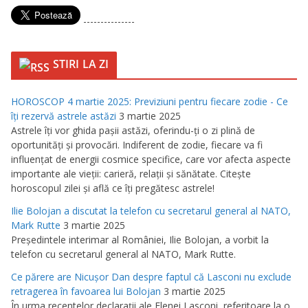
---------------
STIRI LA ZI
HOROSCOP 4 martie 2025: Previziuni pentru fiecare zodie - Ce
îţi rezervă astrele astăzi
3 martie 2025
Astrele îţi vor ghida paşii astăzi, oferindu-ţi o zi plină de
oportunităţi şi provocări. Indiferent de zodie, fiecare va fi
influenţat de energii cosmice specifice, care vor afecta aspecte
importante ale vieţii: carieră, relaţii şi sănătate. Citeşte
horoscopul zilei şi află ce îţi pregătesc astrele!
Ilie Bolojan a discutat la telefon cu secretarul general al NATO,
Mark Rutte
3 martie 2025
Preşedintele interimar al României, Ilie Bolojan, a vorbit la
telefon cu secretarul general al NATO, Mark Rutte.
Ce părere are Nicuşor Dan despre faptul că Lasconi nu exclude
retragerea în favoarea lui Bolojan
3 martie 2025
În urma recentelor declaraţii ale Elenei Lasconi, referitoare la o