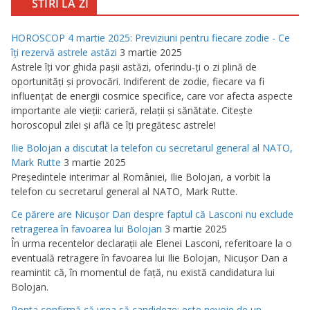
STIRI LA ZI
HOROSCOP 4 martie 2025: Previziuni pentru fiecare zodie - Ce
îţi rezervă astrele astăzi
3 martie 2025
Astrele îţi vor ghida paşii astăzi, oferindu-ţi o zi plină de
oportunităţi şi provocări. Indiferent de zodie, fiecare va fi
influenţat de energii cosmice specifice, care vor afecta aspecte
importante ale vieţii: carieră, relaţii şi sănătate. Citeşte
horoscopul zilei şi află ce îţi pregătesc astrele!
Ilie Bolojan a discutat la telefon cu secretarul general al NATO,
Mark Rutte
3 martie 2025
Preşedintele interimar al României, Ilie Bolojan, a vorbit la
telefon cu secretarul general al NATO, Mark Rutte.
Ce părere are Nicuşor Dan despre faptul că Lasconi nu exclude
retragerea în favoarea lui Bolojan
3 martie 2025
În urma recentelor declaraţii ale Elenei Lasconi, referitoare la o
eventuală retragere în favoarea lui Ilie Bolojan, Nicuşor Dan a
reamintit că, în momentul de faţă, nu există candidatura lui
Bolojan.
Ponta confirmă că vrea să candideze: este nevoie de un