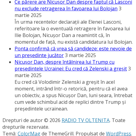
Ce părere are Nicuşor Dan despre faptul că Lasconi
nu exclude retragerea în favoarea lui Bolojan
3
martie 2025
În urma recentelor declaraţii ale Elenei Lasconi,
referitoare la o eventuală retragere în favoarea lui
Ilie Bolojan, Nicuşor Dan a reamintit că, în
momentul de faţă, nu există candidatura lui Bolojan.
Ponta confirmă că vrea să candideze: este nevoie de
un preşedinte jucător
3 martie 2025
Nicuşor Dan, despre întâlnirea lui Trump cu
preşedintele Ucrainei: Eu cred că Zelenski a greşit
3
martie 2025
Eu cred că Volodimir Zelenski a greşit în acel
moment, intrând într-o retorică, pentru că el avea
un obiectiv, a spus Nicuşor Dan, luni seara, întrebat
cum vede schimbul acid de replici dintre Trump şi
preşedintele ucrainean.
Drepturi de autor © 2026
RADIO TV OLTENITA
. Toate
drepturile rezervate.
Temă:
ColorMag
de ThemeGrill. Propulsat de
WordPress
.