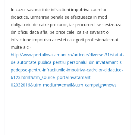
In cazul savarsirii de infractiuni impotriva cadrelor
didactice, urmarirea penala se efectueaza in mod
obligatoriu de catre procuror, iar procurorul se sesizeaza
din oficiu daca afla, pe orice cale, ca s-a savarsit o
infractiune impotriva acestei categorii profesionale.mai
multe aici-
http://www.portalinvatamant.ro/articole/diverse-31/statut-
de-autoritate-publica-pentru-personalul-din-invatamant-si-
pedepse-pentru-infractiunile-impotriva-cadrelor-didactice-
6123.html?utm_source=portalinvatamant-
02032016&utm_medium=email&utm_campaign=news