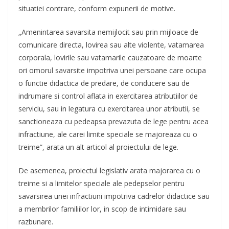
situatiei contrare, conform expunerii de motive.
„Amenintarea savarsita nemijlocit sau prin mijloace de
comunicare directa, lovirea sau alte violente, vatamarea
corporala, lovirile sau vatamarile cauzatoare de moarte
ori omorul savarsite impotriva unei persoane care ocupa
o functie didactica de predare, de conducere sau de
indrumare si control aflata in exercitarea atributiilor de
serviciu, sau in legatura cu exercitarea unor atributii, se
sanctioneaza cu pedeapsa prevazuta de lege pentru acea
infractiune, ale carei limite speciale se majoreaza cu o
treime”, arata un alt articol al proiectului de lege.
De asemenea, proiectul legislativ arata majorarea cu o
treime si a limitelor speciale ale pedepselor pentru
savarsirea unei infractiuni impotriva cadrelor didactice sau
a membrilor familiilor lor, in scop de intimidare sau
razbunare.