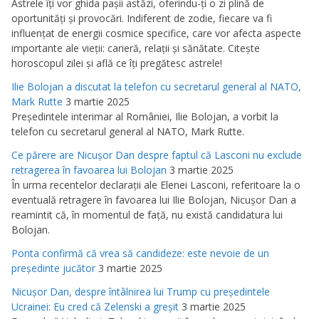
Astrele îţi vor ghida paşii astăzi, oferindu-ţi o zi plină de
oportunităţi şi provocări. Indiferent de zodie, fiecare va fi
influenţat de energii cosmice specifice, care vor afecta aspecte
importante ale vieţii: carieră, relaţii şi sănătate. Citeşte
horoscopul zilei şi află ce îţi pregătesc astrele!
Ilie Bolojan a discutat la telefon cu secretarul general al NATO,
Mark Rutte
3 martie 2025
Preşedintele interimar al României, Ilie Bolojan, a vorbit la
telefon cu secretarul general al NATO, Mark Rutte.
Ce părere are Nicuşor Dan despre faptul că Lasconi nu exclude
retragerea în favoarea lui Bolojan
3 martie 2025
În urma recentelor declaraţii ale Elenei Lasconi, referitoare la o
eventuală retragere în favoarea lui Ilie Bolojan, Nicuşor Dan a
reamintit că, în momentul de faţă, nu există candidatura lui
Bolojan.
Ponta confirmă că vrea să candideze: este nevoie de un
preşedinte jucător
3 martie 2025
Nicuşor Dan, despre întâlnirea lui Trump cu preşedintele
Ucrainei: Eu cred că Zelenski a greşit
3 martie 2025