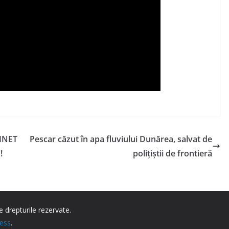
INET
Pescar căzut în apa fluviului Dunărea, salvat de
!
poliţiştii de frontieră
e drepturile rezervate.
ess
.