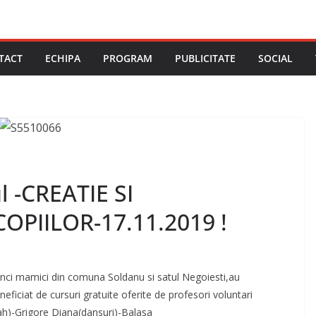
TACT
ECHIPA
PROGRAM
PUBLICITATE
SOCIAL
 -CREATIE SI
OPIILOR-17.11.2019 !
inci mamici din comuna Soldanu si satul Negoiesti,au
eficiat de cursuri gratuite oferite de profesori voluntari
h)-Grigore Diana(dansuri)-Balasa