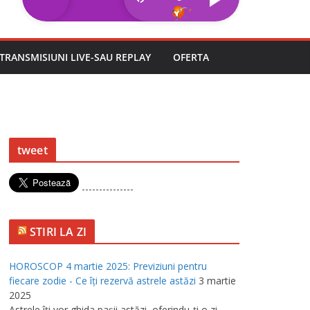
TRANSMISIUNI LIVE-SAU REPLAY
OFERTA
tweet
---------------
STIRI LA ZI
HOROSCOP 4 martie 2025: Previziuni pentru
fiecare zodie - Ce îţi rezervă astrele astăzi
3 martie
2025
Astrele îţi vor ghida paşii astăzi, oferindu-ţi o zi