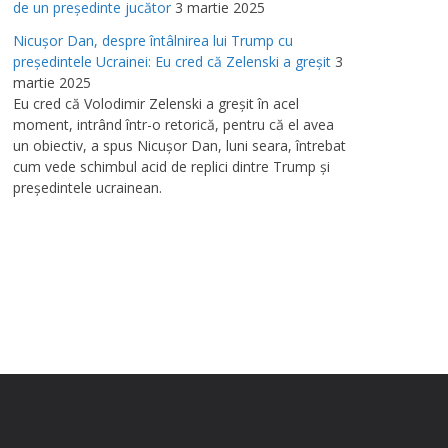
de un preşedinte jucător
3 martie 2025
Nicuşor Dan, despre întâlnirea lui Trump cu
preşedintele Ucrainei: Eu cred că Zelenski a greşit
3
martie 2025
Eu cred că Volodimir Zelenski a greşit în acel
moment, intrând într-o retorică, pentru că el avea
un obiectiv, a spus Nicuşor Dan, luni seara, întrebat
cum vede schimbul acid de replici dintre Trump şi
preşedintele ucrainean.