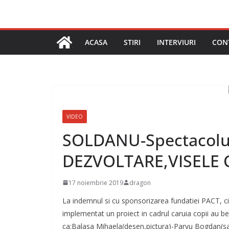
ACASA
STIRI
INTERVIURI
CON
VIDEO
SOLDANU-Spectacolul
DEZVOLTARE,VISELE C
17 noiembrie 2019
dragon
La indemnul si cu sponsorizarea fundatiei PACT, c
implementat un proiect in cadrul caruia copii au ben
ca:Balasa Mihaela(desen,pictura)-Parvu Bogdan(sa