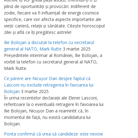
plină de oportunităţi şi provocări. Indiferent de
zodie, fiecare va fi influenţat de energii cosmice
specifice, care vor afecta aspecte importante ale
vieţii: carieră, relaţii şi sănătate. Citeşte horoscopul
zilei şi află ce îţi pregătesc astrele!
Ilie Bolojan a discutat la telefon cu secretarul
general al NATO, Mark Rutte
3 martie 2025
Preşedintele interimar al României, Ilie Bolojan, a
vorbit la telefon cu secretarul general al NATO,
Mark Rutte.
Ce părere are Nicuşor Dan despre faptul că
Lasconi nu exclude retragerea în favoarea lui
Bolojan
3 martie 2025
În urma recentelor declaraţii ale Elenei Lasconi,
referitoare la o eventuală retragere în favoarea lui
Ilie Bolojan, Nicuşor Dan a reamintit că, în
momentul de faţă, nu există candidatura lui
Bolojan.
Ponta confirmă că vrea să candideze: este nevoie