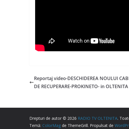
Reportaj video-DESCHIDEREA NOULUI CAB
DE RECUPERARE-PROKINETO- in OLTENITA 
Drepturi de autor © 2026
RADIO TV OLTENITA
. Toat
Temă:
ColorMag
de ThemeGrill. Propulsat de
WordPr