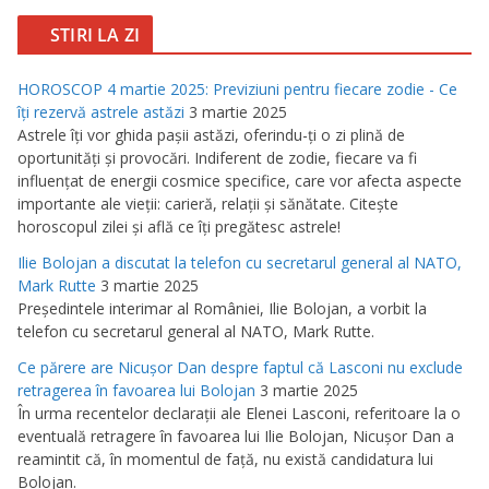
STIRI LA ZI
HOROSCOP 4 martie 2025: Previziuni pentru fiecare zodie - Ce
îţi rezervă astrele astăzi
3 martie 2025
Astrele îţi vor ghida paşii astăzi, oferindu-ţi o zi plină de
oportunităţi şi provocări. Indiferent de zodie, fiecare va fi
influenţat de energii cosmice specifice, care vor afecta aspecte
importante ale vieţii: carieră, relaţii şi sănătate. Citeşte
horoscopul zilei şi află ce îţi pregătesc astrele!
Ilie Bolojan a discutat la telefon cu secretarul general al NATO,
Mark Rutte
3 martie 2025
Preşedintele interimar al României, Ilie Bolojan, a vorbit la
telefon cu secretarul general al NATO, Mark Rutte.
Ce părere are Nicuşor Dan despre faptul că Lasconi nu exclude
retragerea în favoarea lui Bolojan
3 martie 2025
În urma recentelor declaraţii ale Elenei Lasconi, referitoare la o
eventuală retragere în favoarea lui Ilie Bolojan, Nicuşor Dan a
reamintit că, în momentul de faţă, nu există candidatura lui
Bolojan.