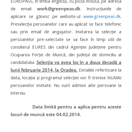
EUROPASS, în limba engleză, cu poza inclusă, pe adresa
de email:
work@greenpeas.dk
. Instrucțiunile de
aplicare se găsesc pe website-ul
www.greenpeas.dk
.
Preselecția persoanelor care au aplicat se face telefonic
sau prin email de angajator. Invitarea la selecție a
persoanelor pre-selectate se va face în timp util de
consilierul EURES din cadrul Agenției Județene pentru
Ocuparea Forței de Muncă, din județul de domiciliu al
candidatului.
Selecția va avea loc în a doua decadă a
lunii februarie 2014, la
Oradea
.
Detaliile referitoare la
data, locația și programul selecției vor fi trimise NUMAI
persoanelor invitate. Nu sunt admise alte persoane la
interviu.
Data limită pentru a aplica pentru aceste
locuri de muncă este 04.02.2014.