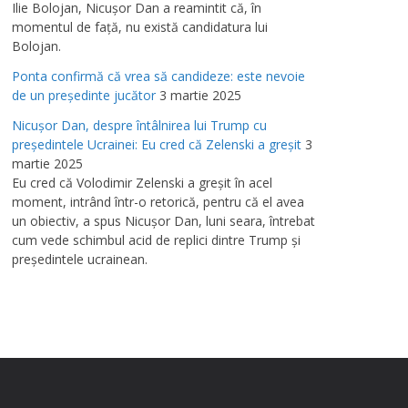
Ilie Bolojan, Nicuşor Dan a reamintit că, în
momentul de faţă, nu există candidatura lui
Bolojan.
Ponta confirmă că vrea să candideze: este nevoie
de un preşedinte jucător
3 martie 2025
Nicuşor Dan, despre întâlnirea lui Trump cu
preşedintele Ucrainei: Eu cred că Zelenski a greşit
3
martie 2025
Eu cred că Volodimir Zelenski a greşit în acel
moment, intrând într-o retorică, pentru că el avea
un obiectiv, a spus Nicuşor Dan, luni seara, întrebat
cum vede schimbul acid de replici dintre Trump şi
preşedintele ucrainean.