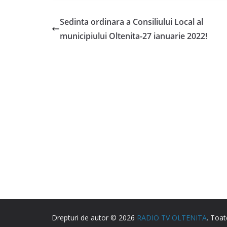
Sedinta ordinara a Consiliului Local al
municipiului Oltenita-27 ianuarie 2022!
Drepturi de autor © 2026
RADIO TV OLTENITA
. Toat