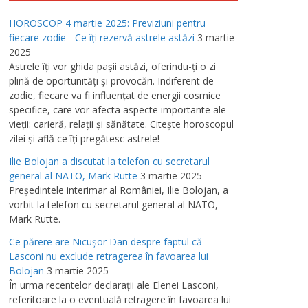
HOROSCOP 4 martie 2025: Previziuni pentru
fiecare zodie - Ce îţi rezervă astrele astăzi
3 martie
2025
Astrele îţi vor ghida paşii astăzi, oferindu-ţi o zi
plină de oportunităţi şi provocări. Indiferent de
zodie, fiecare va fi influenţat de energii cosmice
specifice, care vor afecta aspecte importante ale
vieţii: carieră, relaţii şi sănătate. Citeşte horoscopul
zilei şi află ce îţi pregătesc astrele!
Ilie Bolojan a discutat la telefon cu secretarul
general al NATO, Mark Rutte
3 martie 2025
Preşedintele interimar al României, Ilie Bolojan, a
vorbit la telefon cu secretarul general al NATO,
Mark Rutte.
Ce părere are Nicuşor Dan despre faptul că
Lasconi nu exclude retragerea în favoarea lui
Bolojan
3 martie 2025
În urma recentelor declaraţii ale Elenei Lasconi,
referitoare la o eventuală retragere în favoarea lui