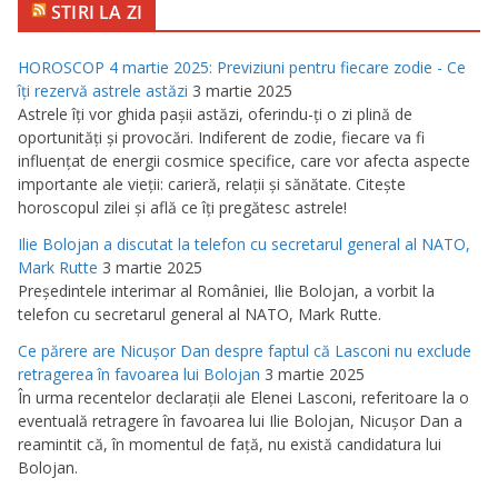
STIRI LA ZI
HOROSCOP 4 martie 2025: Previziuni pentru fiecare zodie - Ce
îţi rezervă astrele astăzi
3 martie 2025
Astrele îţi vor ghida paşii astăzi, oferindu-ţi o zi plină de
oportunităţi şi provocări. Indiferent de zodie, fiecare va fi
influenţat de energii cosmice specifice, care vor afecta aspecte
importante ale vieţii: carieră, relaţii şi sănătate. Citeşte
horoscopul zilei şi află ce îţi pregătesc astrele!
Ilie Bolojan a discutat la telefon cu secretarul general al NATO,
Mark Rutte
3 martie 2025
Preşedintele interimar al României, Ilie Bolojan, a vorbit la
telefon cu secretarul general al NATO, Mark Rutte.
Ce părere are Nicuşor Dan despre faptul că Lasconi nu exclude
retragerea în favoarea lui Bolojan
3 martie 2025
În urma recentelor declaraţii ale Elenei Lasconi, referitoare la o
eventuală retragere în favoarea lui Ilie Bolojan, Nicuşor Dan a
reamintit că, în momentul de faţă, nu există candidatura lui
Bolojan.