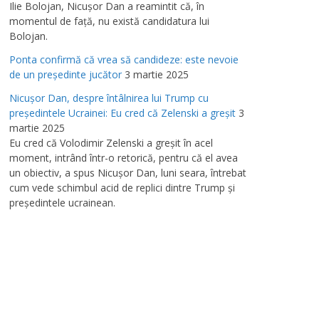
Ilie Bolojan, Nicuşor Dan a reamintit că, în
momentul de faţă, nu există candidatura lui
Bolojan.
Ponta confirmă că vrea să candideze: este nevoie
de un preşedinte jucător
3 martie 2025
Nicuşor Dan, despre întâlnirea lui Trump cu
preşedintele Ucrainei: Eu cred că Zelenski a greşit
3
martie 2025
Eu cred că Volodimir Zelenski a greşit în acel
moment, intrând într-o retorică, pentru că el avea
un obiectiv, a spus Nicuşor Dan, luni seara, întrebat
cum vede schimbul acid de replici dintre Trump şi
preşedintele ucrainean.