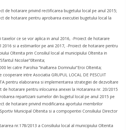
ect de hotarare privind rectificarea bugetului local pe anul 2015;
ect de hotarare pentru aprobarea executiei bugetului local la
si taxelor ce se vor aplica in anul 2016, -Proiect de hotarare
l 2016 si a estimarilor pe anii 2017, -Proiect de hotarare pentru
ui Oltenita prin Consiliul local al municipiului Oltenita in
’Sfantul Nicolae”0ltenita;
00 lei catre Parohia ’’Inaltarea Domnului”Eroi Oltenita;
i de cooperare intre Asociatia GRUPUL LOCAL DE PESCUIT
ntru elaborarea si implementarea strategiei de dezvoltare
de hotarare pentru inlocuirea anexei la Hotararea nr. 20/2015
 aprobarea repartizarii sumelor din bugetul local pe anul 2015 pe
iect de hotarare privind modificarea aportului membrilor
l Sportiv Municipal Oltenita si a compopentei Consiliului Director
ararea nr.178/2013 a Consiliului local al municipiului Oltenita