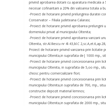
privind aprobarea dotarii cu aparatura medicala a S
necesar cofinantarii a 20% din valoarea totala a bu
-Proiect de hotarare privind prelungirea duratei con
Conservator – Filiala judeteana Calarasi;
-Proiect de hotarare privind aprobarea prelungirii 
domeniului privat al municipiului Oltenita;
-Proiect de hotarare privind aprobarea vanzarii unui
Oltenita, str.Al.Iliescu nr 4l-43,bl.C 2,sc.A,et.6,ap.
Proiect de hotarare privind vanzarea prin licitatie 
municipiului Oltenita,in suprafata de| 1000 mp., situ
-Proiect de hotarare privind concesionarea prin lici
municipiului Oltenita, in suprafata de 5,oo mp., situ
chiosc pentru comercializare flori;
-Proiect de hotarare privind concesionarea prin lici
municipiului Oltenita,in suprafata de 700, mp., situa
constructie depozit material lemnos;
-Proiect de hotarare privind concesionarea prin lici
municipiului Oltenita,in suprafata de 2000 mp., sit