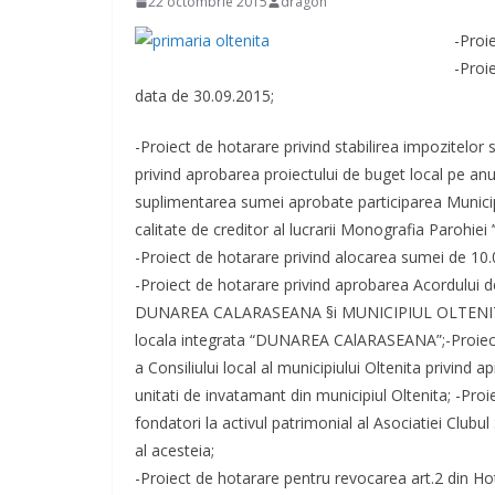
22 octombrie 2015
dragon
-Proi
-Proi
data de 30.09.2015;
-Proiect de hotarare privind stabilirea impozitelor 
privind aprobarea proiectului de buget local pe anu
suplimentarea sumei aprobate participarea Municipiul
calitate de creditor al lucrarii Monografia Parohiei ’
-Proiect de hotarare privind alocarea sumei de 10.0
-Proiect de hotarare privind aprobarea Acordulu
DUNAREA CALARASEANA §i MUNICIPIUL OLTENITA pe
locala integrata “DUNAREA CAlARASEANA”;-Proiect 
a Consiliului local al municipiului Oltenita privind
unitati de invatamant din municipiul Oltenita; -Pro
fondatori la activul patrimonial al Asociatiei Clubu
al acesteia;
-Proiect de hotarare pentru revocarea art.2 din Hot