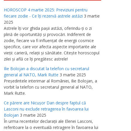
HOROSCOP 4 martie 2025: Previziuni pentru
fiecare zodie - Ce îţi rezervă astrele astăzi
3 martie
2025
Astrele îţi vor ghida paşii astăzi, oferindu-ţi o zi
plină de oportunităţi şi provocări. Indiferent de
zodie, fiecare va fi influenţat de energii cosmice
specifice, care vor afecta aspecte importante ale
vieţii: carieră, relaţii şi sănătate. Citeşte horoscopul
zilei şi află ce îţi pregătesc astrele!
Ilie Bolojan a discutat la telefon cu secretarul
general al NATO, Mark Rutte
3 martie 2025
Preşedintele interimar al României, Ilie Bolojan, a
vorbit la telefon cu secretarul general al NATO,
Mark Rutte.
Ce părere are Nicuşor Dan despre faptul că
Lasconi nu exclude retragerea în favoarea lui
Bolojan
3 martie 2025
În urma recentelor declaraţii ale Elenei Lasconi,
referitoare la o eventuală retragere în favoarea lui