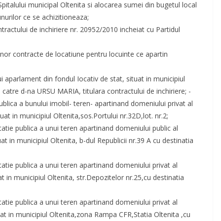
pitalului municipal Oltenita si alocarea sumei din bugetul local
nurilor ce se achizitioneaza;
tractului de inchiriere nr. 20952/2010 incheiat cu Partidul
unor contracte de locatiune pentru locuinte ce apartin
 aparlament din fondul Iocativ de stat, situat in municipiul
28, catre d-na URSU MARIA, titulara contractului de inchiriere; -
publica a bunului imobil- teren- apartinand domeniului privat al
at in municipiul Oltenita,sos.Portului nr.32D,lot. nr.2;
tatie publica a unui teren apartinand domeniului public al
at in municipiul Oltenita, b-dul Republicii nr.39 A cu destinatia
tatie publica a unui teren apartinand domeniului privat al
t in municipiul Oltenita, str.Depozitelor nr.25,cu destinatia
tatie publica a unui teren apartinand domeniului privat al
uat in municipiul Oltenita,zona Rampa CFR,Statia Oltenita ,cu