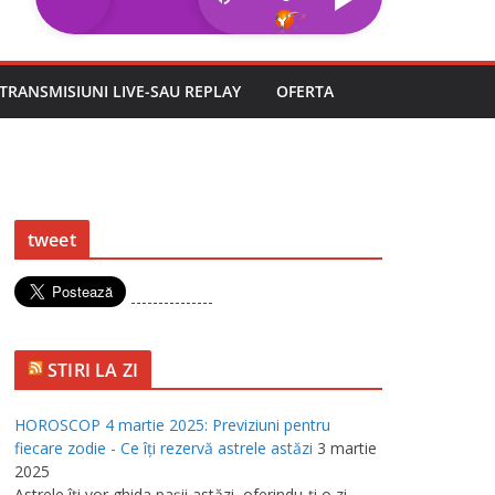
TRANSMISIUNI LIVE-SAU REPLAY
OFERTA
tweet
---------------
STIRI LA ZI
HOROSCOP 4 martie 2025: Previziuni pentru
fiecare zodie - Ce îţi rezervă astrele astăzi
3 martie
2025
Astrele îţi vor ghida paşii astăzi, oferindu-ţi o zi