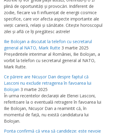
plină de oportunităţi şi provocări. Indiferent de
zodie, fiecare va fi influenţat de energii cosmice
specifice, care vor afecta aspecte importante ale
vieţii: carieră, relaţii şi sănătate. Citeşte horoscopul
zilei şi află ce îţi pregătesc astrele!
Ilie Bolojan a discutat la telefon cu secretarul
general al NATO, Mark Rutte
3 martie 2025
Preşedintele interimar al României, Ilie Bolojan, a
vorbit la telefon cu secretarul general al NATO,
Mark Rutte.
Ce părere are Nicuşor Dan despre faptul că
Lasconi nu exclude retragerea în favoarea lui
Bolojan
3 martie 2025
În urma recentelor declaraţii ale Elenei Lasconi,
referitoare la o eventuală retragere în favoarea lui
Ilie Bolojan, Nicuşor Dan a reamintit că, în
momentul de faţă, nu există candidatura lui
Bolojan.
Ponta confirmă că vrea să candideze: este nevoie