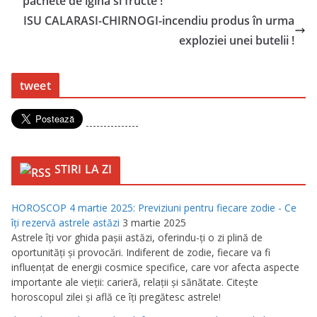
pachete de igina si fructe !
ISU CALARASI-CHIRNOGI-incendiu produs în urma
exploziei unei butelii !
tweet
---------------
STIRI LA ZI
HOROSCOP 4 martie 2025: Previziuni pentru fiecare zodie - Ce
îţi rezervă astrele astăzi
3 martie 2025
Astrele îţi vor ghida paşii astăzi, oferindu-ţi o zi plină de
oportunităţi şi provocări. Indiferent de zodie, fiecare va fi
influenţat de energii cosmice specifice, care vor afecta aspecte
importante ale vieţii: carieră, relaţii şi sănătate. Citeşte
horoscopul zilei şi află ce îţi pregătesc astrele!