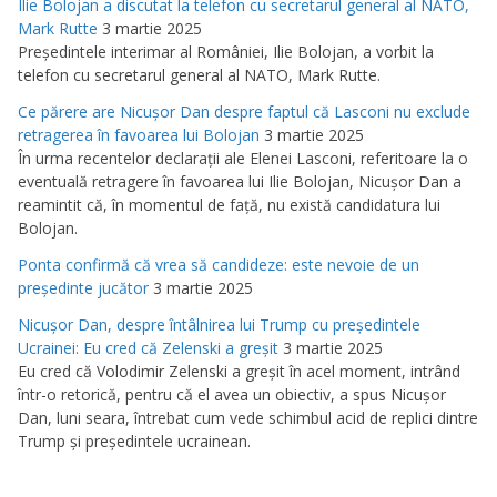
Ilie Bolojan a discutat la telefon cu secretarul general al NATO,
Mark Rutte
3 martie 2025
Preşedintele interimar al României, Ilie Bolojan, a vorbit la
telefon cu secretarul general al NATO, Mark Rutte.
Ce părere are Nicuşor Dan despre faptul că Lasconi nu exclude
retragerea în favoarea lui Bolojan
3 martie 2025
În urma recentelor declaraţii ale Elenei Lasconi, referitoare la o
eventuală retragere în favoarea lui Ilie Bolojan, Nicuşor Dan a
reamintit că, în momentul de faţă, nu există candidatura lui
Bolojan.
Ponta confirmă că vrea să candideze: este nevoie de un
preşedinte jucător
3 martie 2025
Nicuşor Dan, despre întâlnirea lui Trump cu preşedintele
Ucrainei: Eu cred că Zelenski a greşit
3 martie 2025
Eu cred că Volodimir Zelenski a greşit în acel moment, intrând
într-o retorică, pentru că el avea un obiectiv, a spus Nicuşor
Dan, luni seara, întrebat cum vede schimbul acid de replici dintre
Trump şi preşedintele ucrainean.