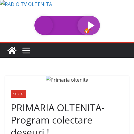
Sari
la
conținut
SOCIAL
PRIMARIA OLTENITA-
Program colectare
deseuri !