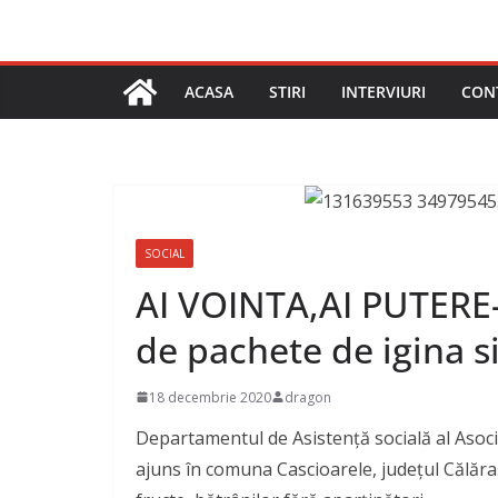
ACASA
STIRI
INTERVIURI
CON
SOCIAL
AI VOINTA,AI PUTERE
de pachete de igina si
18 decembrie 2020
dragon
Departamentul de Asistență socială al Asoci
ajuns în comuna Cascioarele, județul Călăraș