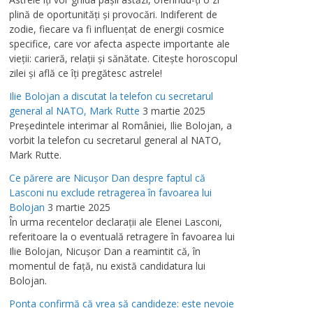
plină de oportunităţi şi provocări. Indiferent de
zodie, fiecare va fi influenţat de energii cosmice
specifice, care vor afecta aspecte importante ale
vieţii: carieră, relaţii şi sănătate. Citeşte horoscopul
zilei şi află ce îţi pregătesc astrele!
Ilie Bolojan a discutat la telefon cu secretarul
general al NATO, Mark Rutte
3 martie 2025
Preşedintele interimar al României, Ilie Bolojan, a
vorbit la telefon cu secretarul general al NATO,
Mark Rutte.
Ce părere are Nicuşor Dan despre faptul că
Lasconi nu exclude retragerea în favoarea lui
Bolojan
3 martie 2025
În urma recentelor declaraţii ale Elenei Lasconi,
referitoare la o eventuală retragere în favoarea lui
Ilie Bolojan, Nicuşor Dan a reamintit că, în
momentul de faţă, nu există candidatura lui
Bolojan.
Ponta confirmă că vrea să candideze: este nevoie