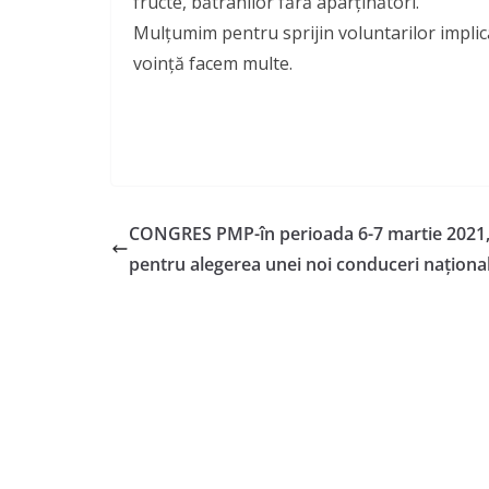
fructe, bătrânilor fără aparținători.
Mulțumim pentru sprijin voluntarilor implic
voință facem multe.
CONGRES PMP-în perioada 6-7 martie 2021
pentru alegerea unei noi conduceri naționa