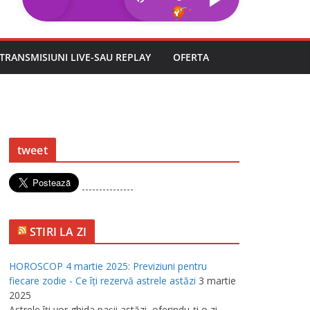
TRANSMISIUNI LIVE-SAU REPLAY
OFERTA
tweet
---------------
STIRI LA ZI
HOROSCOP 4 martie 2025: Previziuni pentru
fiecare zodie - Ce îţi rezervă astrele astăzi
3 martie
2025
Astrele îţi vor ghida paşii astăzi, oferindu-ţi o zi