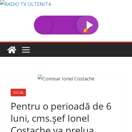
Sari
la
conținut
SOCIAL
Pentru o perioadă de 6
luni, cms.şef Ionel
Costache va prelua