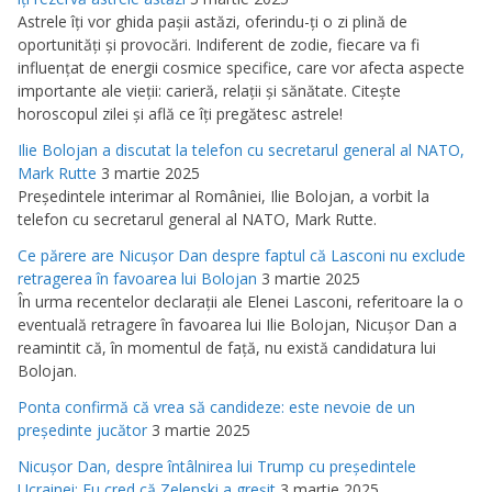
Astrele îţi vor ghida paşii astăzi, oferindu-ţi o zi plină de
oportunităţi şi provocări. Indiferent de zodie, fiecare va fi
influenţat de energii cosmice specifice, care vor afecta aspecte
importante ale vieţii: carieră, relaţii şi sănătate. Citeşte
horoscopul zilei şi află ce îţi pregătesc astrele!
Ilie Bolojan a discutat la telefon cu secretarul general al NATO,
Mark Rutte
3 martie 2025
Preşedintele interimar al României, Ilie Bolojan, a vorbit la
telefon cu secretarul general al NATO, Mark Rutte.
Ce părere are Nicuşor Dan despre faptul că Lasconi nu exclude
retragerea în favoarea lui Bolojan
3 martie 2025
În urma recentelor declaraţii ale Elenei Lasconi, referitoare la o
eventuală retragere în favoarea lui Ilie Bolojan, Nicuşor Dan a
reamintit că, în momentul de faţă, nu există candidatura lui
Bolojan.
Ponta confirmă că vrea să candideze: este nevoie de un
preşedinte jucător
3 martie 2025
Nicuşor Dan, despre întâlnirea lui Trump cu preşedintele
Ucrainei: Eu cred că Zelenski a greşit
3 martie 2025