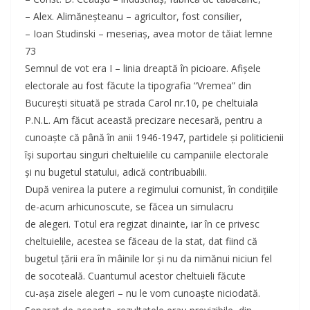
– Alex. Alimăneşteanu – agricultor, fost consilier,
– Ioan Studinski – meseriaş, avea motor de tăiat lemne
73
Semnul de vot era I – linia dreaptă în picioare. Afişele
electorale au fost făcute la tipografia “Vremea” din
Bucureşti situată pe strada Carol nr.10, pe cheltuiala
P.N.L. Am făcut această precizare necesară, pentru a
cunoaşte că până în anii 1946-1947, partidele şi politicienii
îşi suportau singuri cheltuielile cu campaniile electorale
şi nu bugetul statului, adică contribuabilii.
După venirea la putere a regimului comunist, în condiţiile
de-acum arhicunoscute, se făcea un simulacru
de alegeri. Totul era regizat dinainte, iar în ce privesc
cheltuielile, acestea se făceau de la stat, dat fiind că
bugetul ţării era în mâinile lor şi nu da nimănui niciun fel
de socoteală. Cuantumul acestor cheltuieli făcute
cu-aşa zisele alegeri – nu le vom cunoaşte niciodată.