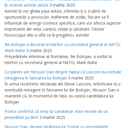
îţi rezervă astrele astăzi
3 martie 2025
Astrele îţi vor ghida paşii astăzi, oferindu-ţi o zi plină de
oportunităţi şi provocări. Indiferent de zodie, fiecare va fi
influenţat de energii cosmice specifice, care vor afecta aspecte
importante ale vieţii: carieră, relaţii şi sănătate. Citeşte
horoscopul zilei şi află ce îţi pregătesc astrele!
Ilie Bolojan a discutat la telefon cu secretarul general al NATO,
Mark Rutte
3 martie 2025
Preşedintele interimar al României, Ilie Bolojan, a vorbit la
telefon cu secretarul general al NATO, Mark Rutte.
Ce părere are Nicuşor Dan despre faptul că Lasconi nu exclude
retragerea în favoarea lui Bolojan
3 martie 2025
În urma recentelor declaraţii ale Elenei Lasconi, referitoare la o
eventuală retragere în favoarea lui Ilie Bolojan, Nicuşor Dan a
reamintit că, în momentul de faţă, nu există candidatura lui
Bolojan.
Ponta confirmă că vrea să candideze: este nevoie de un
preşedinte jucător
3 martie 2025
Nicuşor Dan, despre întâlnirea lui Trump cu preşedintele