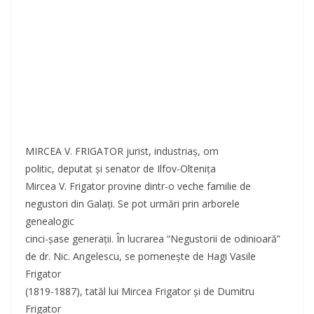
MIRCEA V. FRIGATOR jurist, industriaş, om
politic, deputat şi senator de Ilfov-Olteniţa
Mircea V. Frigator provine dintr-o veche familie de
negustori din Galaţi. Se pot urmări prin arborele
genealogic
cinci-şase generaţii. În lucrarea “Negustorii de odinioară”
de dr. Nic. Angelescu, se pomeneşte de Hagi Vasile
Frigator
(1819-1887), tatăl lui Mircea Frigator şi de Dumitru
Frigator