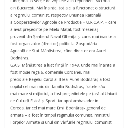
funcţionat o secţie de vopsele a întreprinderii “Victoria”
din Bucureşti. Mai înainte, tot aici a funcţonat o structură
a regimului comunist, respectiv Uniunea Raională
a Cooperativelor Agricole de Producţie – U.R.C.A.P. – care
a avut preşedinte pe Mielu Maţal, fost meseriaş
provenit din Şantierul Naval Olteniţa şi care, mai înainte a
fost organizator (director) politic la Gospodăria
Agricolă de Stat Mânăstirea, când director era Aurel
Bodnăraş.
G.A.S. Mânăstirea a luat fiinţă în 1948, unde mai înainte a
fost moşie regală, domeniile Coroanei, mai
precis ale Regelui Carol al II-lea. Aurel Bodnăraş a fost
copilul cel mai mic din familia Bodnăraş, fratele său
mai mare şi mijlociul, a fost preşedintele pe ţară al Uniunii
de Cultură Fizică şi Sport, iar apoi ambasador în
Coreea, iar cel mai mare Emil Bodnăraş- general de
armată – a fost în timpul regimului comunist, ministrul
Forţelor Armate şi unul din vârfurile regimului comunist