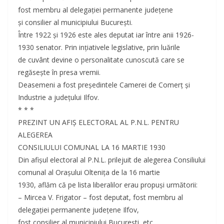
fost membru al delegaţiei permanente judeţene
şi consilier al municipiului Bucureşti.
Între 1922 şi 1926 este ales deputat iar între anii 1926-
1930 senator. Prin inţiativele legislative, prin luările
de cuvânt devine o personalitate cunoscută care se
regăseşte în presa vremii.
Deasemeni a fost preşedintele Camerei de Comerţ şi
Industrie a judeţului Ilfov.
* * *
PREZINT UN AFIŞ ELECTORAL AL P.N.L. PENTRU
ALEGEREA
CONSILIULUI COMUNAL LA 16 MARTIE 1930
Din afişul electoral al P.N.L. prilejuit de alegerea Consiliului
comunal al Oraşului Olteniţa de la 16 martie
1930, aflăm că pe lista liberalilor erau propuşi următorii:
– Mircea V. Frigator – fost deputat, fost membru al
delegaţiei permanente judeţene Ilfov,
fost consilier al municipiului Bucureşti, etc.