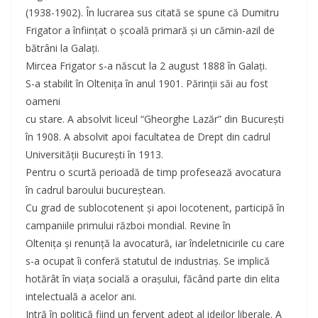
(1938-1902). În lucrarea sus citată se spune că Dumitru
Frigator a înfiinţat o şcoală primară şi un cămin-azil de
bătrâni la Galaţi.
Mircea Frigator s-a născut la 2 august 1888 în Galaţi.
S-a stabilit în Olteniţa în anul 1901. Părinţii săi au fost
oameni
cu stare. A absolvit liceul “Gheorghe Lazăr” din Bucureşti
în 1908. A absolvit apoi facultatea de Drept din cadrul
Universităţii Bucureşti în 1913.
Pentru o scurtă perioadă de timp profesează avocatura
în cadrul baroului bucureştean.
Cu grad de sublocotenent şi apoi locotenent, participă în
campaniile primului război mondial. Revine în
Olteniţa şi renunţă la avocatură, iar îndeletnicirile cu care
s-a ocupat îi conferă statutul de industriaş. Se implică
hotărât în viaţa socială a oraşului, făcând parte din elita
intelectuală a acelor ani.
Intră în politică fiind un fervent adept al ideilor liberale. A