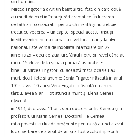
din România.
Mircea Frigator a avut un băiat şi trei fete din care două
au murit de mici în împrejurări dramatice. În lucrarea
de faţă am consacrat – pentru că merită şi nu trebuie
trecut cu vederea – un capitol special acestui trist şi
inedit eveniment, nu numai la nivel local, dar şi la nivel
naţional. Este vorba de îndoliata întâmplare din 29
iunie 1925 – deci de ziua lui Sfântul Petru şi Pavel când au
murit 15 eleve de la şcoala primară asfixiate. Ei
bine, lui Mircea Frigator, cu această tristă ocazie i-au
murit două fete şi anume: Sonia Frigator născută în anul
1915, avea 10 ani şi Vera Frigator născută un an mai
târziu, avea 9 ani. Tot atunci a murit şi Elena Cernea
născută
în 1914, deci avea 11 ani, sora doctorului Ilie Cernea şi a
profesorului Marin Cernea. Doctorul Ilie Cernea,
mi-a povestit cu lux de amănunte pentru că atunci a avut
loc o serbare de sfârşit de an şi a fost acolo împreună