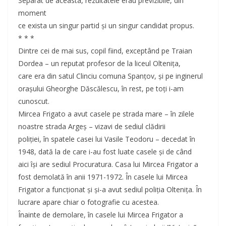
Separat de aceasta, rezultatele erau previzibile, din
moment
ce exista un singur partid şi un singur candidat propus.
* * *
Dintre cei de mai sus, copil fiind, exceptând pe Traian
Dordea – un reputat profesor de la liceul Olteniţa,
care era din satul Clinciu comuna Spanţov, şi pe inginerul
oraşului Gheorghe Dăscălescu, în rest, pe toţi i-am
cunoscut.
Mircea Frigato a avut casele pe strada mare – în zilele
noastre strada Argeş – vizavi de sediul clădirii
poliţiei, în spatele casei lui Vasile Teodoru – decedat în
1948, dată la de care i-au fost luate casele şi de când
aici îşi are sediul Procuratura. Casa lui Mircea Frigator a
fost demolată în anii 1971-1972. În casele lui Mircea
Frigator a funcţionat şi şi-a avut sediul poliţia Olteniţa. În
lucrare apare chiar o fotografie cu acestea.
Înainte de demolare, în casele lui Mircea Frigator a