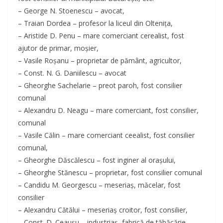
– George N. Stoenescu – avocat,
– Traian Dordea – profesor la liceul din Olteniţa,
– Aristide D. Penu – mare comerciant cerealist, fost
ajutor de primar, moşier,
– Vasile Roşanu – proprietar de pământ, agricultor,
– Const. N. G. Daniilescu – avocat
– Gheorghe Sachelarie – preot paroh, fost consilier
comunal
– Alexandru D. Neagu – mare comerciant, fost consilier,
comunal
– Vasile Călin – mare comerciant ceealist, fost consilier
comunal,
– Gheorghe Dăscălescu – fost inginer al oraşului,
– Gheorghe Stănescu – proprietar, fost consilier comunal
– Candidu M. Georgescu – meseriaş, măcelar, fost
consilier
– Alexandru Cătălui – meseriaş croitor, fost consilier,
– Const. D. Ceauşu – industriaş, fabrică de tăbăcărie,