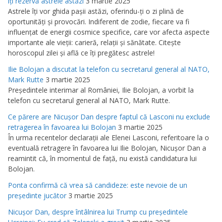
îţi rezervă astrele astăzi
3 martie 2025
Astrele îţi vor ghida paşii astăzi, oferindu-ţi o zi plină de
oportunităţi şi provocări. Indiferent de zodie, fiecare va fi
influenţat de energii cosmice specifice, care vor afecta aspecte
importante ale vieţii: carieră, relaţii şi sănătate. Citeşte
horoscopul zilei şi află ce îţi pregătesc astrele!
Ilie Bolojan a discutat la telefon cu secretarul general al NATO,
Mark Rutte
3 martie 2025
Preşedintele interimar al României, Ilie Bolojan, a vorbit la
telefon cu secretarul general al NATO, Mark Rutte.
Ce părere are Nicuşor Dan despre faptul că Lasconi nu exclude
retragerea în favoarea lui Bolojan
3 martie 2025
În urma recentelor declaraţii ale Elenei Lasconi, referitoare la o
eventuală retragere în favoarea lui Ilie Bolojan, Nicuşor Dan a
reamintit că, în momentul de faţă, nu există candidatura lui
Bolojan.
Ponta confirmă că vrea să candideze: este nevoie de un
preşedinte jucător
3 martie 2025
Nicuşor Dan, despre întâlnirea lui Trump cu preşedintele