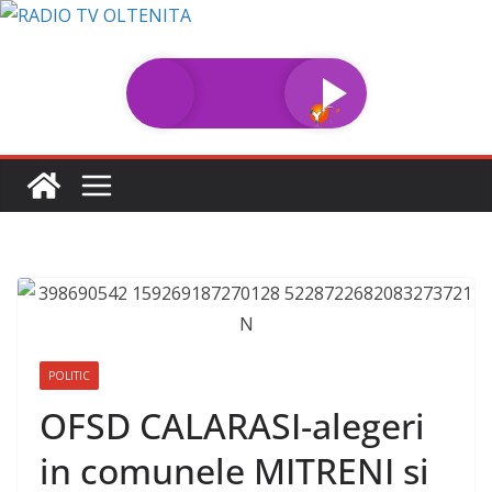
Sari
la
conținut
POLITIC
OFSD CALARASI-alegeri
in comunele MITRENI si