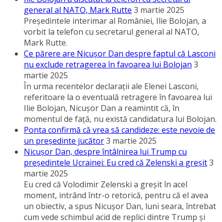
general al NATO, Mark Rutte
3 martie 2025
Preşedintele interimar al României, Ilie Bolojan, a
vorbit la telefon cu secretarul general al NATO,
Mark Rutte.
Ce părere are Nicuşor Dan despre faptul că Lasconi
nu exclude retragerea în favoarea lui Bolojan
3
martie 2025
În urma recentelor declaraţii ale Elenei Lasconi,
referitoare la o eventuală retragere în favoarea lui
Ilie Bolojan, Nicuşor Dan a reamintit că, în
momentul de faţă, nu există candidatura lui Bolojan.
Ponta confirmă că vrea să candideze: este nevoie de
un preşedinte jucător
3 martie 2025
Nicuşor Dan, despre întâlnirea lui Trump cu
preşedintele Ucrainei: Eu cred că Zelenski a greşit
3
martie 2025
Eu cred că Volodimir Zelenski a greşit în acel
moment, intrând într-o retorică, pentru că el avea
un obiectiv, a spus Nicuşor Dan, luni seara, întrebat
cum vede schimbul acid de replici dintre Trump şi