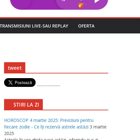
TRANSMISIUNI LIVE-SAU REPLAY
OFERTA
tweet
---------------
STIRI LA ZI
HOROSCOP 4 martie 2025: Previziuni pentru
fiecare zodie - Ce îţi rezervă astrele astăzi
3 martie
2025
Astrele îţi vor ghida paşii astăzi, oferindu-ţi o zi