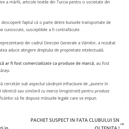
a mărfii, articole textile din Turcia pentru o societate din
u descoperit faptul că o parte dintre bunurile transportate de
e cunoscute, susceptibile a fi contrafăcute.
prezentanți din cadrul Direcției Generale a Vămilor, a rezultat
tea aduce atingere dreptului de proprietate intelectuală.
că ar fi fost comercializate ca produse de marcă
, au fost
ărași.
 cercetări sub aspectul săvârșirii infracţiunii de
„punere în
ă identică sau similară cu marca înregistrată pentru produse
ificărilor să fie dispuse măsurile legale care se impun.
PACHET SUSPECT IN FATA CLUBULUI SN
i in
OLTENITA !