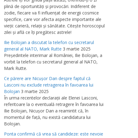
plină de oportunităţi şi provocări. Indiferent de
zodie, fiecare va fi influenţat de energii cosmice
specifice, care vor afecta aspecte importante ale
vieţii: carieră, relaţii şi sănătate. Citeşte horoscopul
zilei şi află ce îţi pregătesc astrele!
Ilie Bolojan a discutat la telefon cu secretarul
general al NATO, Mark Rutte
3 martie 2025
Preşedintele interimar al României, Ilie Bolojan, a
vorbit la telefon cu secretarul general al NATO,
Mark Rutte.
Ce părere are Nicuşor Dan despre faptul că
Lasconi nu exclude retragerea în favoarea lui
Bolojan
3 martie 2025
În urma recentelor declaraţii ale Elenei Lasconi,
referitoare la o eventuală retragere în favoarea lui
Ilie Bolojan, Nicuşor Dan a reamintit că, în
momentul de faţă, nu există candidatura lui
Bolojan.
Ponta confirmă că vrea să candideze: este nevoie