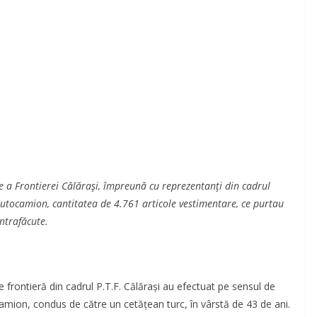
ere a Frontierei Călărași, împreună cu reprezentanți din cadrul
autocamion, cantitatea de 4.761 articole vestimentare, ce purtau
ntrafăcute.
 de frontieră din cadrul P.T.F. Călărași au efectuat pe sensul de
ocamion, condus de către un cetățean turc, în vârstă de 43 de ani.