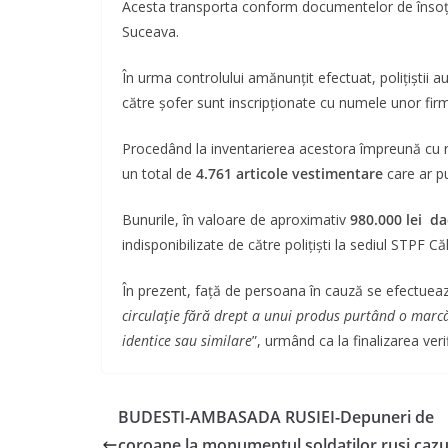
Acesta transporta conform documentelor de însoțire 
Suceava.
În urma controlului amănunțit efectuat, polițiștii a
către șofer sunt inscripţionate cu numele unor firm
Procedând la inventarierea acestora împreună cu re
un total de
4.761 articole vestimentare
care ar pu
Bunurile, în valoare de aproximativ
980.000 lei da
indisponibilizate de către polițiști la sediul STPF Căl
În prezent, față de persoana în cauză se efectuează
circulaţie fără drept a unui produs purtând o marc
identice sau similare
”, urmând ca la finalizarea ver
BUDESTI-AMBASADA RUSIEI-Depuneri de
coroane la monumentul soldatilor rusi cazut