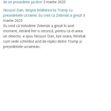
de un preşedinte jucător
3 martie 2025
Nicuşor Dan, despre întâlnirea lui Trump cu
preşedintele Ucrainei: Eu cred că Zelenski a greşit
3
martie 2025
Eu cred că Volodimir Zelenski a greşit în acel
moment, intrând într-o retorică, pentru că el avea
un obiectiv, a spus Nicuşor Dan, luni seara, întrebat
cum vede schimbul acid de replici dintre Trump şi
preşedintele ucrainean.