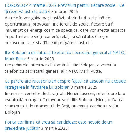
HOROSCOP 4 martie 2025: Previziuni pentru fiecare zodie - Ce
îţi rezervă astrele astăzi
3 martie 2025
Astrele îţi vor ghida paşii astăzi, oferindu-ţi o zi plină de
oportunităţi şi provocări. Indiferent de zodie, fiecare va fi
influenţat de energii cosmice specifice, care vor afecta aspecte
importante ale vieţii: carieră, relaţii şi sănătate. Citeşte
horoscopul zilei şi află ce îţi pregătesc astrele!
Ilie Bolojan a discutat la telefon cu secretarul general al NATO,
Mark Rutte
3 martie 2025
Preşedintele interimar al României, Ilie Bolojan, a vorbit la
telefon cu secretarul general al NATO, Mark Rutte.
Ce părere are Nicuşor Dan despre faptul că Lasconi nu exclude
retragerea în favoarea lui Bolojan
3 martie 2025
În urma recentelor declaraţii ale Elenei Lasconi, referitoare la o
eventuală retragere în favoarea lui Ilie Bolojan, Nicuşor Dan a
reamintit că, în momentul de faţă, nu există candidatura lui
Bolojan.
Ponta confirmă că vrea să candideze: este nevoie de un
preşedinte jucător
3 martie 2025