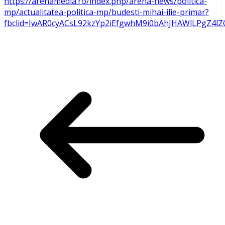
https://arenamedia.ro/index.php/arena-news/politica-
mp/actualitatea-politica-mp/budesti-mihai-ilie-primar?
fbclid=IwAR0cyACsL92kzYp2iEfgwhM9i0bAhJHAWlLPgZ4l