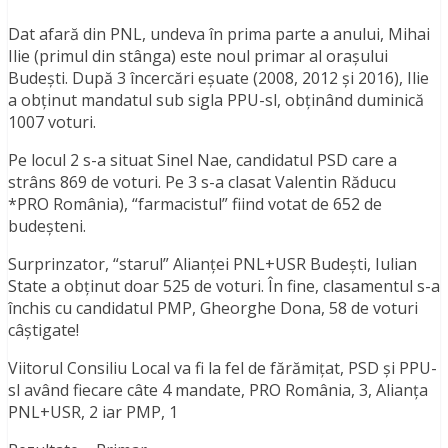
Dat afară din PNL, undeva în prima parte a anului, Mihai
Ilie (primul din stânga) este noul primar al orașului
Budești. După 3 încercări eșuate (2008, 2012 și 2016), Ilie
a obținut mandatul sub sigla PPU-sl, obținând duminică
1007 voturi.
Pe locul 2 s-a situat Sinel Nae, candidatul PSD care a
strâns 869 de voturi. Pe 3 s-a clasat Valentin Răducu
*PRO România), “farmacistul” fiind votat de 652 de
budeșteni.
Surprinzator, “starul” Alianței PNL+USR Budești, Iulian
State a obținut doar 525 de voturi. În fine, clasamentul s-a
închis cu candidatul PMP, Gheorghe Dona, 58 de voturi
câștigate!
Viitorul Consiliu Local va fi la fel de fărămițat, PSD și PPU-
sl având fiecare câte 4 mandate, PRO România, 3, Alianța
PNL+USR, 2 iar PMP, 1