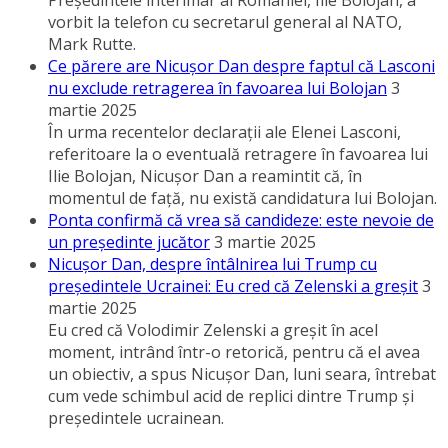
Preşedintele interimar al României, Ilie Bolojan, a
vorbit la telefon cu secretarul general al NATO,
Mark Rutte.
Ce părere are Nicuşor Dan despre faptul că Lasconi
nu exclude retragerea în favoarea lui Bolojan
3
martie 2025
În urma recentelor declaraţii ale Elenei Lasconi,
referitoare la o eventuală retragere în favoarea lui
Ilie Bolojan, Nicuşor Dan a reamintit că, în
momentul de faţă, nu există candidatura lui Bolojan.
Ponta confirmă că vrea să candideze: este nevoie de
un preşedinte jucător
3 martie 2025
Nicuşor Dan, despre întâlnirea lui Trump cu
preşedintele Ucrainei: Eu cred că Zelenski a greşit
3
martie 2025
Eu cred că Volodimir Zelenski a greşit în acel
moment, intrând într-o retorică, pentru că el avea
un obiectiv, a spus Nicuşor Dan, luni seara, întrebat
cum vede schimbul acid de replici dintre Trump şi
preşedintele ucrainean.