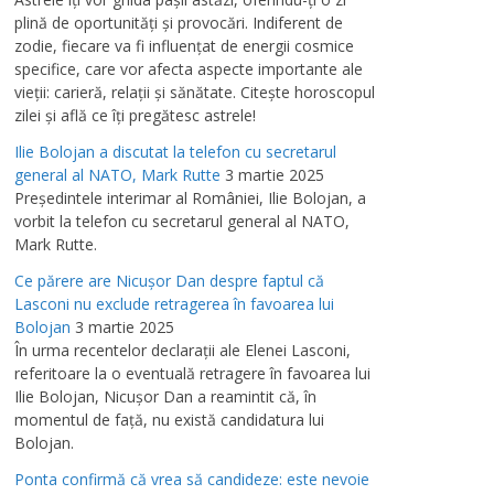
plină de oportunităţi şi provocări. Indiferent de
zodie, fiecare va fi influenţat de energii cosmice
specifice, care vor afecta aspecte importante ale
vieţii: carieră, relaţii şi sănătate. Citeşte horoscopul
zilei şi află ce îţi pregătesc astrele!
Ilie Bolojan a discutat la telefon cu secretarul
general al NATO, Mark Rutte
3 martie 2025
Preşedintele interimar al României, Ilie Bolojan, a
vorbit la telefon cu secretarul general al NATO,
Mark Rutte.
Ce părere are Nicuşor Dan despre faptul că
Lasconi nu exclude retragerea în favoarea lui
Bolojan
3 martie 2025
În urma recentelor declaraţii ale Elenei Lasconi,
referitoare la o eventuală retragere în favoarea lui
Ilie Bolojan, Nicuşor Dan a reamintit că, în
momentul de faţă, nu există candidatura lui
Bolojan.
Ponta confirmă că vrea să candideze: este nevoie