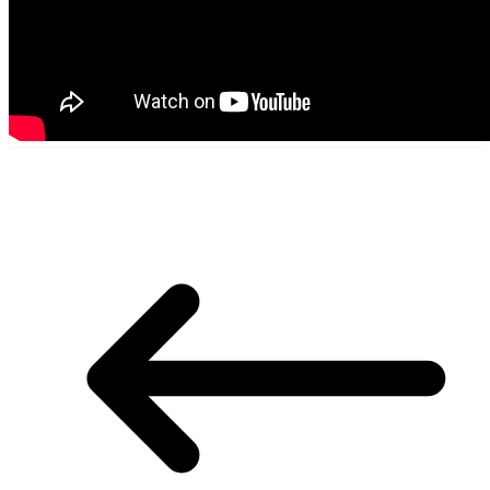
EXPOZITIE –ORIGAMI-SPACE PAITING-OBIECTE DIN
MATERIALE RECICLABILE-in holul lic. tehn. N
BALCESCU din OLTENITA !
COMISIA DE DISCIPLINA A ASOCIATIEI JUDETENE
DE FOTBAL CALARASI-a anuntat pedepsele si
sanctiunile ULTIMILOR ETAPE !