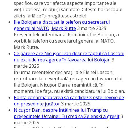
Eu cred că Volodimir Zelenski a greşit în acel
moment, intrând într-o retorică, pentru că el avea
un obiectiv, a spus Nicuşor Dan, luni seara, întrebat
cum vede schimbul acid de replici dintre Trump şi
preşedintele ucrainean.
Drepturi de autor © 2026
RADIO TV OLTENITA
. Toate
drepturile rezervate.
Temă:
ColorMag
de ThemeGrill. Propulsat de
WordPress
.