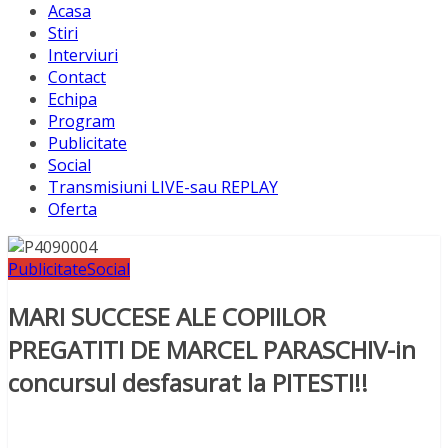
Acasa
Stiri
Interviuri
Contact
Echipa
Program
Publicitate
Social
Transmisiuni LIVE-sau REPLAY
Oferta
Publicitate
Social
MARI SUCCESE ALE COPIILOR
PREGATITI DE MARCEL PARASCHIV-in
concursul desfasurat la PITESTI!!