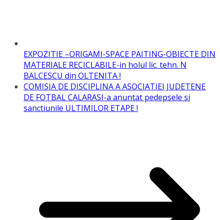
tweet
---------------
STIRI LA ZI
HOROSCOP 4 martie 2025: Previziuni pentru fiecare
zodie - Ce îţi rezervă astrele astăzi
3 martie 2025
Astrele îţi vor ghida paşii astăzi, oferindu-ţi o zi
plină de oportunităţi şi provocări. Indiferent de
zodie, fiecare va fi influenţat de energii cosmice