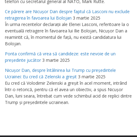
telefon cu secretarul general al NATO, Mark Rutte.
Ce părere are Nicuşor Dan despre faptul că Lasconi nu exclude
retragerea în favoarea lui Bolojan
3 martie 2025
În urma recentelor declaraţii ale Elenei Lasconi, referitoare la o
eventuală retragere în favoarea lui Ilie Bolojan, Nicuşor Dan a
reamintit că, în momentul de faţă, nu există candidatura lui
Bolojan.
Ponta confirmă că vrea să candideze: este nevoie de un
preşedinte jucător
3 martie 2025
Nicuşor Dan, despre întâlnirea lui Trump cu preşedintele
Ucrainei: Eu cred că Zelenski a greşit
3 martie 2025
Eu cred că Volodimir Zelenski a greşit în acel moment, intrând
într-o retorică, pentru că el avea un obiectiv, a spus Nicuşor
Dan, luni seara, întrebat cum vede schimbul acid de replici dintre
Trump şi preşedintele ucrainean.