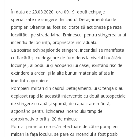
În data de 23.03.2020, ora 09.19, două echipaje
specializate de stingere din cadrul Detaşamentului de
pompieri Olteniţa au fost solicitate să acţioneze pe raza
localităţii, pe strada Mihai Eminescu, pentru stingerea unui
incendiu de locuinţă, proprietate individuală.
La sosirea echipajelor de stingere, incendiul se manifesta
cu flacără şi cu degajare de fum dens la nivelul bucătăriei
locuinţei, al podului şi acoperişului casei, existând risc de
extindere a arderii şi la alte bunuri materiale aflata în
imediata apropiere.
Pompierii militari din cadrul Detaşamentului Olteniţa s-au
deplasat rapid la această intervenţie cu două autospeciale
de stingere cu apă şi spumă, de capacitate mărită,
acţionând pentru lichidarea incendiului timp de
aproximativ o oră şi 20 de minute.
Potrivit primelor cercetări efectuate de către pompierii
militari la faţa locului, se pare că incendiul a fost posibil