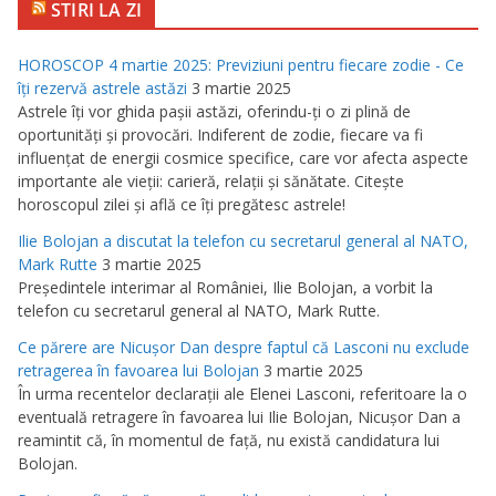
STIRI LA ZI
HOROSCOP 4 martie 2025: Previziuni pentru fiecare zodie - Ce
îţi rezervă astrele astăzi
3 martie 2025
Astrele îţi vor ghida paşii astăzi, oferindu-ţi o zi plină de
oportunităţi şi provocări. Indiferent de zodie, fiecare va fi
influenţat de energii cosmice specifice, care vor afecta aspecte
importante ale vieţii: carieră, relaţii şi sănătate. Citeşte
horoscopul zilei şi află ce îţi pregătesc astrele!
Ilie Bolojan a discutat la telefon cu secretarul general al NATO,
Mark Rutte
3 martie 2025
Preşedintele interimar al României, Ilie Bolojan, a vorbit la
telefon cu secretarul general al NATO, Mark Rutte.
Ce părere are Nicuşor Dan despre faptul că Lasconi nu exclude
retragerea în favoarea lui Bolojan
3 martie 2025
În urma recentelor declaraţii ale Elenei Lasconi, referitoare la o
eventuală retragere în favoarea lui Ilie Bolojan, Nicuşor Dan a
reamintit că, în momentul de faţă, nu există candidatura lui
Bolojan.