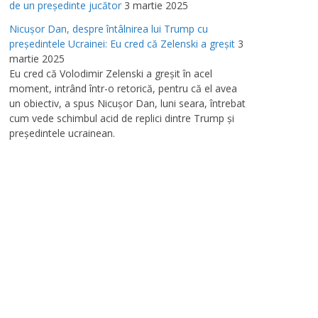
de un preşedinte jucător
3 martie 2025
Nicuşor Dan, despre întâlnirea lui Trump cu
preşedintele Ucrainei: Eu cred că Zelenski a greşit
3
martie 2025
Eu cred că Volodimir Zelenski a greşit în acel
moment, intrând într-o retorică, pentru că el avea
un obiectiv, a spus Nicuşor Dan, luni seara, întrebat
cum vede schimbul acid de replici dintre Trump şi
preşedintele ucrainean.