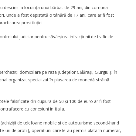
i au descins la locuinţa unui bărbat de 29 ani, din comuna
ori, unde a fost depistată o tânără de 17 ani, care ar fi fost
racticarea prostituţiei.
rolului judiciar pentru săvârşirea infracţiunii de trafic de
rcheziţii domiciliare pe raza judeţelor Călăraşi, Giurgiu şi în
ional organizat specializat în plasarea de monedă străină
tele falsificate din cupiura de 50 şi 100 de euro ar fi fost
ontrafacere cu conexiuni în Italia.
e (achiziţii de telefoane mobile şi de autoturisme second-hand
te-uri de profil), operaţiuni care le-au permis plata în numerar,