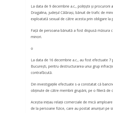
La data de 9 decembrie a.c., poliţiştii şi procurori
Dragalina, judeţul Călăraşi, bănuit de trafic de min
exploatată sexual de către acesta prin obligare la p
Faţă de persoana bănuită a fost dispusă măsura cont
minori.
o
La data de 16 decembrie a.c., au fost efectuate 7 pe
Bucureşti, pentru destructurarea unui grup infracţ
contrafăcută.
Din investigaţiile efectuate s-a constatat că bancno
obţinute de către membrii grupării, pe o filieră de c
Aceştia iniţiau relaţii comerciale de mică amploar
de la persoane fizice, care au postat anunţuri pe si