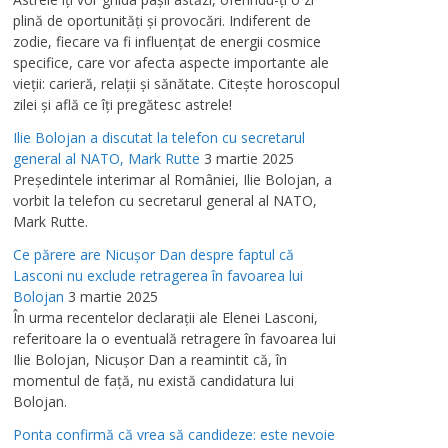
plină de oportunităţi şi provocări. Indiferent de
zodie, fiecare va fi influenţat de energii cosmice
specifice, care vor afecta aspecte importante ale
vieţii: carieră, relaţii şi sănătate. Citeşte horoscopul
zilei şi află ce îţi pregătesc astrele!
Ilie Bolojan a discutat la telefon cu secretarul
general al NATO, Mark Rutte
3 martie 2025
Preşedintele interimar al României, Ilie Bolojan, a
vorbit la telefon cu secretarul general al NATO,
Mark Rutte.
Ce părere are Nicuşor Dan despre faptul că
Lasconi nu exclude retragerea în favoarea lui
Bolojan
3 martie 2025
În urma recentelor declaraţii ale Elenei Lasconi,
referitoare la o eventuală retragere în favoarea lui
Ilie Bolojan, Nicuşor Dan a reamintit că, în
momentul de faţă, nu există candidatura lui
Bolojan.
Ponta confirmă că vrea să candideze: este nevoie