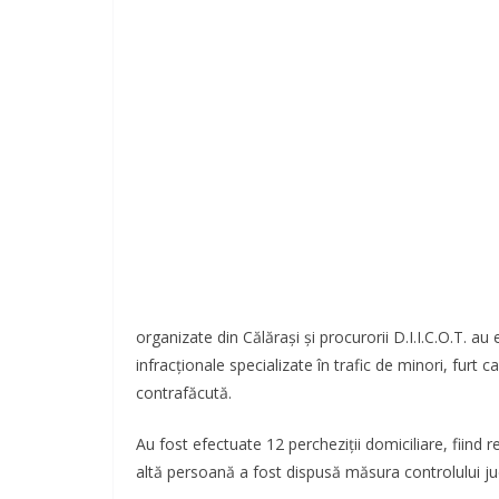
organizate din Călăraşi şi procurorii D.I.I.C.O.T. a
infracţionale specializate în trafic de minori, furt 
contrafăcută.
Au fost efectuate 12 percheziţii domiciliare, fiind r
altă persoană a fost dispusă măsura controlului jud