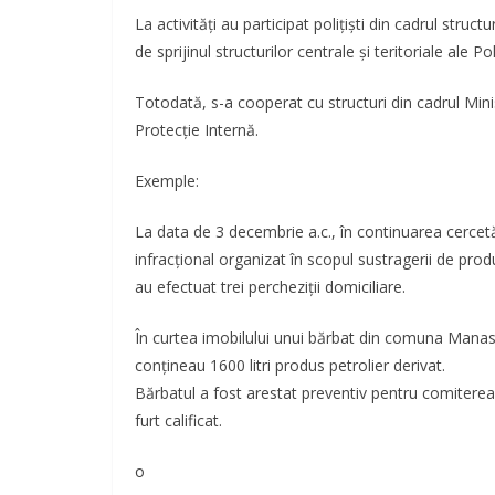
La activităţi au participat poliţişti din cadrul struc
de sprijinul structurilor centrale şi teritoriale ale P
Totodată, s-a cooperat cu structuri din cadrul Mini
Protecţie Internă.
Exemple:
La data de 3 decembrie a.c., în continuarea cercetă
infracţional organizat în scopul sustragerii de produ
au efectuat trei percheziţii domiciliare.
În curtea imobilului unui bărbat din comuna Manasi
conţineau 1600 litri produs petrolier derivat.
Bărbatul a fost arestat preventiv pentru comiterea i
furt calificat.
o