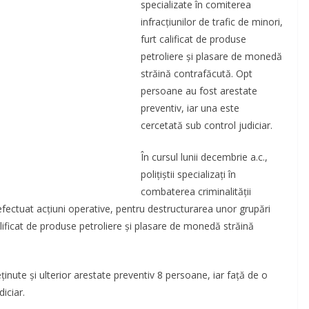
specializate în comiterea
infracţiunilor de trafic de minori,
furt calificat de produse
petroliere şi plasare de monedă
străină contrafăcută. Opt
persoane au fost arestate
preventiv, iar una este
cercetată sub control judiciar.
În cursul lunii decembrie a.c.,
poliţiştii specializaţi în
combaterea criminalităţii
u efectuat acţiuni operative, pentru destructurarea unor grupări
calificat de produse petroliere şi plasare de monedă străină
eţinute şi ulterior arestate preventiv 8 persoane, iar faţă de o
iciar.