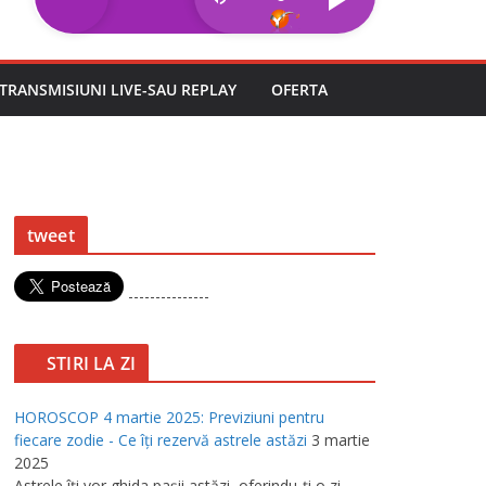
TRANSMISIUNI LIVE-SAU REPLAY
OFERTA
tweet
---------------
STIRI LA ZI
HOROSCOP 4 martie 2025: Previziuni pentru
fiecare zodie - Ce îţi rezervă astrele astăzi
3 martie
2025
Astrele îţi vor ghida paşii astăzi, oferindu-ţi o zi