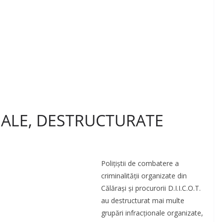
NALE, DESTRUCTURATE
Poliţiştii de combatere a
criminalităţii organizate din
Călăraşi şi procurorii D.I.I.C.O.T.
au destructurat mai multe
grupări infracţionale organizate,