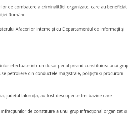
turilor de combatere a criminalităţii organizate, care au beneficiat
oliţiei Române.
sterului Afacerilor Interne şi cu Departamentul de Informaţii şi
rilor efectuate într-un dosar penal privind constituirea unui grup
se petroliere din conductele magistrale, poliţiştii şi procurorii
a, judeţul Ialomiţa, au fost descoperite trei bazine care
nfracţiunilor de constituire a unui grup infracţional organizat şi