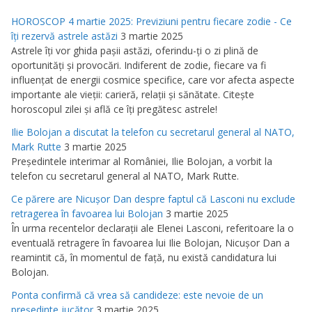
HOROSCOP 4 martie 2025: Previziuni pentru fiecare zodie - Ce
îţi rezervă astrele astăzi
3 martie 2025
Astrele îţi vor ghida paşii astăzi, oferindu-ţi o zi plină de
oportunităţi şi provocări. Indiferent de zodie, fiecare va fi
influenţat de energii cosmice specifice, care vor afecta aspecte
importante ale vieţii: carieră, relaţii şi sănătate. Citeşte
horoscopul zilei şi află ce îţi pregătesc astrele!
Ilie Bolojan a discutat la telefon cu secretarul general al NATO,
Mark Rutte
3 martie 2025
Preşedintele interimar al României, Ilie Bolojan, a vorbit la
telefon cu secretarul general al NATO, Mark Rutte.
Ce părere are Nicuşor Dan despre faptul că Lasconi nu exclude
retragerea în favoarea lui Bolojan
3 martie 2025
În urma recentelor declaraţii ale Elenei Lasconi, referitoare la o
eventuală retragere în favoarea lui Ilie Bolojan, Nicuşor Dan a
reamintit că, în momentul de faţă, nu există candidatura lui
Bolojan.
Ponta confirmă că vrea să candideze: este nevoie de un
preşedinte jucător
3 martie 2025