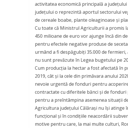
activitatea economică principală a judeţului 
judeţului o reprezintă aportul sectorului veg
de cereale boabe, plante oleaginoase şi pla
Cu toate că Ministrul Agriculturii a promis 
450 milioane de euro vor ajunge încă din dec
pentru efectele negative produse de seceta
urmând a fi despăgubiţi 35.000 de fermieri, 
nu sunt prevăzute în Legea bugetului pe 202
Cum producţia la hectar a fost afectată în p
2019, cât și la cele din primăvara anului 202
nevoie urgentă de fonduri pentru acoperirea
contractate cu diferitele bănci și de fonduri
pentru a preîntâmpina asemenea situații d
Agricultura județului Călărași nu îşi atinge î
funcțional și în condițiile neacordării subven
motive pentru care, la mai multe culturi, R