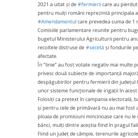
2021 a uitat și de
#fermierii
care au pierdut 
pentru mulți români reprezintă principala ac
#Amendamentul
care prevedea suma de 1 mi
Comisiile parlamentare reunite pentru buget,
bugetul Ministerului Agriculturii pentru an
recoltele distruse de
#secetă
și fondurile p
afectate.
În ”linie” au fost votate negativ mai multe 
privesc două subiecte de importanță majoră
despăgubirilor pentru fermierii din județul C
unor sisteme funcționale de irigaţii în acest 
Folosiți ca pretext în campania electorală, 
și pentru cele de primăvară nu au mai fost ac
ploaia de promisiuni mincinoase care nu le ma
bănci, mulți dintre aceștia fiind în pragul fal
Fiind un judeţ de câmpie, terenurile agrico