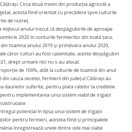
Călăraşi. Circa două treimi din producţia agricolă a
etal, acesta fiind orientat cu precădere spre culturile
nte de nutreţ.
la mijlocul anului trecut că despăgubirile de aproape
embrie 2020 în conturile fermierilor din toată țara,
 din toamna anului 2019 şi primăvara anului 2020,
ale căror culturi au fost calamitate, aceste despăgubiri
1, drept urmare nici nu s-au alocat.
roporție de 100%, atât la culturile de toamnă din anul
0 din cauza secetei, fermierii din județul Călărași au
 daunelor suferite, pentru plata ratelor la creditele
 pentru implementarea unui sistem viabil de irigații
ezastruoase.
ntregul potenţial în lipsa unui sistem de irigaţii
țiilor pentru fermieri, acestea fiind şi principalele
omânia înregistrează unele dintre cele mai slabe