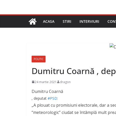
ACASA
STIRI
INTERVIURI
CON
POLITIC
Dumitru Coarnă , dep
24 martie 2021
dragon
Dumitru Coarnă
, deputat
#PSD
:
„A plouat cu promisiuni electorale, dar a s
“meteorologic” ciudat se întâmplă mult pre