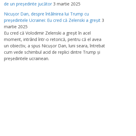
de un preşedinte jucător
3 martie 2025
Nicuşor Dan, despre întâlnirea lui Trump cu
preşedintele Ucrainei: Eu cred că Zelenski a greşit
3
martie 2025
Eu cred că Volodimir Zelenski a greşit în acel
moment, intrând într-o retorică, pentru că el avea
un obiectiv, a spus Nicuşor Dan, luni seara, întrebat
cum vede schimbul acid de replici dintre Trump şi
preşedintele ucrainean.