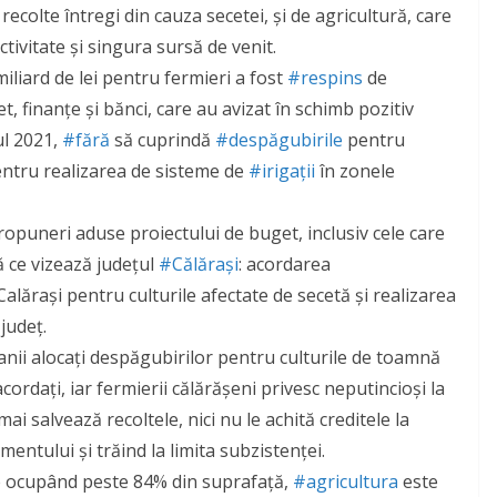
recolte întregi din cauza secetei, și de agricultură, care
tivitate și singura sursă de venit.
liard de lei pentru fermieri a fost
#respins
de
 finanţe şi bănci, care au avizat în schimb pozitiv
ul 2021,
#fără
să cuprindă
#despăgubirile
pentru
entru realizarea de sisteme de
#irigații
în zonele
propuneri aduse proiectului de buget, inclusiv cele care
 ce vizează județul
#Călărași
: acordarea
alărași pentru culturile afectate de secetă și realizarea
județ.
banii alocați despăgubirilor pentru culturile de toamnă
ordați, iar fermierii călărășeni privesc neputincioși la
i salvează recoltele, nici nu le achită creditele la
imentului și trăind la limita subzistenței.
le ocupând peste 84% din suprafaţă,
#agricultura
este