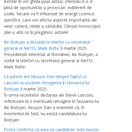
Astrele îţi vor ghida paşii astăzi, oferindu-ţi o zi
plină de oportunităţi şi provocări. Indiferent de
zodie, fiecare va fi influenţat de energii cosmice
specifice, care vor afecta aspecte importante ale
vieţii: carieră, relaţii şi sănătate. Citeşte horoscopul
zilei şi află ce îţi pregătesc astrele!
Ilie Bolojan a discutat la telefon cu secretarul
general al NATO, Mark Rutte
3 martie 2025
Preşedintele interimar al României, Ilie Bolojan, a
vorbit la telefon cu secretarul general al NATO,
Mark Rutte.
Ce părere are Nicuşor Dan despre faptul că
Lasconi nu exclude retragerea în favoarea lui
Bolojan
3 martie 2025
În urma recentelor declaraţii ale Elenei Lasconi,
referitoare la o eventuală retragere în favoarea lui
Ilie Bolojan, Nicuşor Dan a reamintit că, în
momentul de faţă, nu există candidatura lui
Bolojan.
Ponta confirmă că vrea să candideze: este nevoie