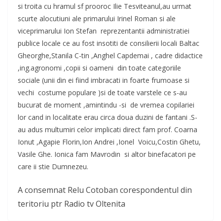
si troita cu hramul sf prooroc Ilie Tesviteanul,au urmat
scurte alocutiuni ale primarului Irinel Roman si ale
viceprimarului Ion Stefan reprezentantii administratiei
publice locale ce au fost insotiti de consilierii locali Baltac
Gheorghe,Stanila C-tin ,Anghel Capdemai , cadre didactice
,ing.agronomi ,copii si oameni din toate categoriile
sociale (unii din ei fiind imbracati in foarte frumoase si
vechi costume populare )si de toate varstele ce s-au
bucurat de moment ,amintindu -si de vremea copilariei
lor cand in localitate erau circa doua duzini de fantani .S-
au adus multumiri celor implicati direct fam prof. Coarna
Ionut ,Agapie Florin,Ion Andrei ,Ionel Voicu,Costin Ghetu,
Vasile Ghe. Ionica fam Mavrodin si altor binefacatori pe
care ii stie Dumnezeu.
A consemnat Relu Cotoban corespondentul din
teritoriu ptr Radio tv Oltenita