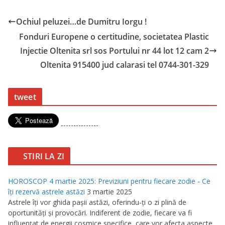
Ochiul peluzei…de Dumitru Iorgu !
Fonduri Europene o certitudine, societatea Plastic
Injectie Oltenita srl sos Portului nr 44 lot 12 cam 2
Oltenita 915400 jud calarasi tel 0744-301-329
tweet
---------------
STIRI LA ZI
HOROSCOP 4 martie 2025: Previziuni pentru fiecare zodie - Ce
îţi rezervă astrele astăzi
3 martie 2025
Astrele îţi vor ghida paşii astăzi, oferindu-ţi o zi plină de
oportunităţi şi provocări. Indiferent de zodie, fiecare va fi
influenţat de energii cosmice specifice, care vor afecta aspecte