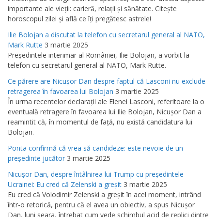
importante ale vieţii: carieră, relaţii şi sănătate. Citeşte
horoscopul zilei şi află ce îţi pregătesc astrele!
Ilie Bolojan a discutat la telefon cu secretarul general al NATO,
Mark Rutte
3 martie 2025
Preşedintele interimar al României, Ilie Bolojan, a vorbit la
telefon cu secretarul general al NATO, Mark Rutte.
Ce părere are Nicuşor Dan despre faptul că Lasconi nu exclude
retragerea în favoarea lui Bolojan
3 martie 2025
În urma recentelor declaraţii ale Elenei Lasconi, referitoare la o
eventuală retragere în favoarea lui Ilie Bolojan, Nicuşor Dan a
reamintit că, în momentul de faţă, nu există candidatura lui
Bolojan.
Ponta confirmă că vrea să candideze: este nevoie de un
preşedinte jucător
3 martie 2025
Nicuşor Dan, despre întâlnirea lui Trump cu preşedintele
Ucrainei: Eu cred că Zelenski a greşit
3 martie 2025
Eu cred că Volodimir Zelenski a greşit în acel moment, intrând
într-o retorică, pentru că el avea un obiectiv, a spus Nicuşor
Dan, luni seara, întrebat cum vede schimbul acid de replici dintre