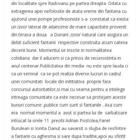
din localitate spre Radovanu pe partea dreapta. Odata cu
extragerea apei nefolosite de atata vreme din fantana cu
ajutorul unei pompe profesioniste s-a constatat ca exista
un izvor lateral de adancime de mare capacitate provenit
din terasa a doua a Dunarii ,izvor natural care asigura un
debit suficient fantanii respective construita acum cateva
decenii bune. Momentul se inscrie in normalitatea
cotidiana dar il aducem si ca prinos de recunostinta in
anul centenar.Publicitatea din media nu este spre lauda ci
ca un semnal ca se pot realiza diverse lucruri in cadrul
unei comunitati locale din inititiativa proprie fara
concursul autoritatilor,si mai cu seama pentru a intelege
intreaga comunitate ca este necesar sa protejam aceste
bunuri comune ,publice cum sunt si fantanile . Asa cum
era normal momentul a avut si partea lui de sarbatoare
intrucat la orele 11 preotii Adrian Postolea,Fanel
Burulean si Ionita Danut au savarsit o slujba de resfintire
a fantanii cu aghesma si sare dupa traditie,apoi au sfintit