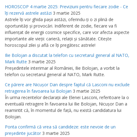
HOROSCOP 4 martie 2025: Previziuni pentru fiecare zodie - Ce
îţi rezervă astrele astăzi
3 martie 2025
Astrele îţi vor ghida paşii astăzi, oferindu-ţi o zi plină de
oportunităţi şi provocări. Indiferent de zodie, fiecare va fi
influenţat de energii cosmice specifice, care vor afecta aspecte
importante ale vieţii: carieră, relaţii şi sănătate. Citeşte
horoscopul zilei şi află ce îţi pregătesc astrele!
Ilie Bolojan a discutat la telefon cu secretarul general al NATO,
Mark Rutte
3 martie 2025
Preşedintele interimar al României, Ilie Bolojan, a vorbit la
telefon cu secretarul general al NATO, Mark Rutte.
Ce părere are Nicuşor Dan despre faptul că Lasconi nu exclude
retragerea în favoarea lui Bolojan
3 martie 2025
În urma recentelor declaraţii ale Elenei Lasconi, referitoare la o
eventuală retragere în favoarea lui Ilie Bolojan, Nicuşor Dan a
reamintit că, în momentul de faţă, nu există candidatura lui
Bolojan.
Ponta confirmă că vrea să candideze: este nevoie de un
preşedinte jucător
3 martie 2025