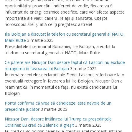
oportunităţi şi provocări. Indiferent de zodie, fiecare va fi
influenţat de energii cosmice specifice, care vor afecta aspecte
importante ale vieţii: carieră, relaţii şi sănătate. Citeşte
horoscopul zilei şi află ce îţi pregătesc astrele!
Ilie Bolojan a discutat la telefon cu secretarul general al NATO,
Mark Rutte
3 martie 2025
Preşedintele interimar al României, Ilie Bolojan, a vorbit la
telefon cu secretarul general al NATO, Mark Rutte.
Ce părere are Nicuşor Dan despre faptul că Lasconi nu exclude
retragerea în favoarea lui Bolojan
3 martie 2025
În urma recentelor declaraţii ale Elenei Lasconi, referitoare la o
eventuală retragere în favoarea lui Ilie Bolojan, Nicuşor Dan a
reamintit că, în momentul de faţă, nu există candidatura lui
Bolojan.
Ponta confirmă că vrea să candideze: este nevoie de un
preşedinte jucător
3 martie 2025
Nicuşor Dan, despre întâlnirea lui Trump cu preşedintele
Ucrainei: Eu cred că Zelenski a greşit
3 martie 2025
Eu cred că Volodimir Zelenski a greşit în acel moment, intrând