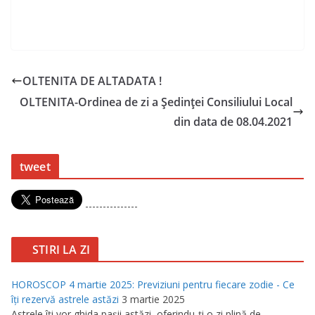
OLTENITA DE ALTADATA !
OLTENITA-Ordinea de zi a Ședinței Consiliului Local
din data de 08.04.2021
tweet
---------------
STIRI LA ZI
HOROSCOP 4 martie 2025: Previziuni pentru fiecare zodie - Ce
îţi rezervă astrele astăzi
3 martie 2025
Astrele îţi vor ghida paşii astăzi, oferindu-ţi o zi plină de