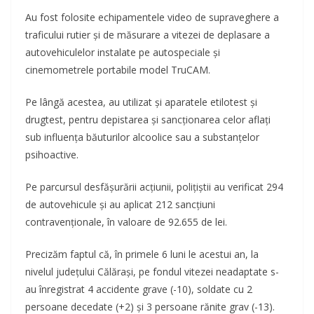
Au fost folosite echipamentele video de supraveghere a
traficului rutier și de măsurare a vitezei de deplasare a
autovehiculelor instalate pe autospeciale și
cinemometrele portabile model TruCAM.
Pe lângă acestea, au utilizat și aparatele etilotest și
drugtest, pentru depistarea și sancționarea celor aflați
sub influența băuturilor alcoolice sau a substanțelor
psihoactive.
Pe parcursul desfășurării acțiunii, polițiștii au verificat 294
de autovehicule și au aplicat 212 sancțiuni
contravenționale, în valoare de 92.655 de lei.
Precizăm faptul că, în primele 6 luni le acestui an, la
nivelul județului Călărași, pe fondul vitezei neadaptate s-
au înregistrat 4 accidente grave (-10), soldate cu 2
persoane decedate (+2) şi 3 persoane rănite grav (-13).