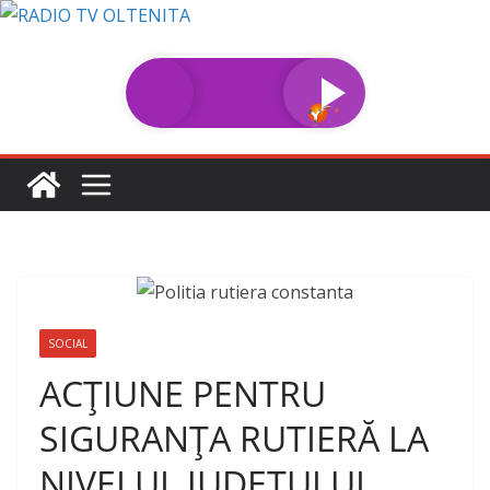
Sari
la
conținut
SOCIAL
ACȚIUNE PENTRU
SIGURANȚA RUTIERĂ LA
NIVELUL JUDEȚULUI