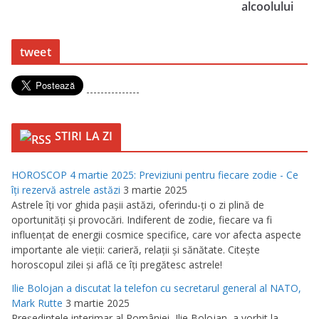
alcoolului
tweet
---------------
STIRI LA ZI
HOROSCOP 4 martie 2025: Previziuni pentru fiecare zodie - Ce
îţi rezervă astrele astăzi
3 martie 2025
Astrele îţi vor ghida paşii astăzi, oferindu-ţi o zi plină de
oportunităţi şi provocări. Indiferent de zodie, fiecare va fi
influenţat de energii cosmice specifice, care vor afecta aspecte
importante ale vieţii: carieră, relaţii şi sănătate. Citeşte
horoscopul zilei şi află ce îţi pregătesc astrele!
Ilie Bolojan a discutat la telefon cu secretarul general al NATO,
Mark Rutte
3 martie 2025
Preşedintele interimar al României, Ilie Bolojan, a vorbit la