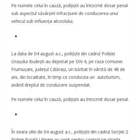
Pe numele celui în cauză, polițiștii au întocmit dosar penal
sub aspectul săvârșirii infracțiunii de conducerea unui
vehicul sub influența alcoolului.
La data de 04 august a.c., polițiștii din cadrul Poliției
Orașului Budești au depistat pe DN 4, pe raza comunei
Frumușani, județul Călărași, un bărbat în vârstă de 48 de
ani, din localitate, în timp ce conducea un autoturism,
având dreptul de conducere suspendat.
Pe numele celui în cauză, polițiștii au întocmit dosar penal.
În seara zilei de 04 august a.c., polițiștii din cadrul Secției 2
Poliție Rurală Ulmeni au oprit pentru control pe strada