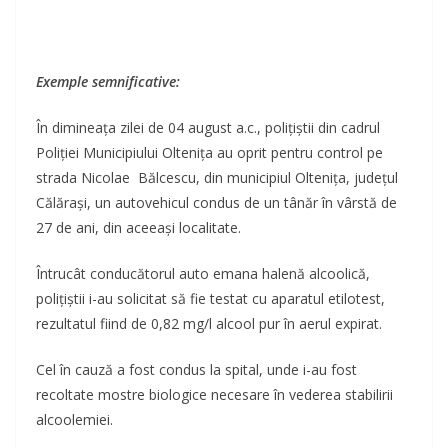
Exemple semnificative:
În dimineața zilei de 04 august a.c., polițiștii din cadrul
Poliției Municipiului Oltenița au oprit pentru control pe
strada Nicolae Bălcescu, din municipiul Oltenița, județul
Călărași, un autovehicul condus de un tânăr în vârstă de
27 de ani, din aceeași localitate.
Întrucât conducătorul auto emana halenă alcoolică,
polițiștii i-au solicitat să fie testat cu aparatul etilotest,
rezultatul fiind de 0,82 mg/l alcool pur în aerul expirat.
Cel în cauză a fost condus la spital, unde i-au fost
recoltate mostre biologice necesare în vederea stabilirii
alcoolemiei.