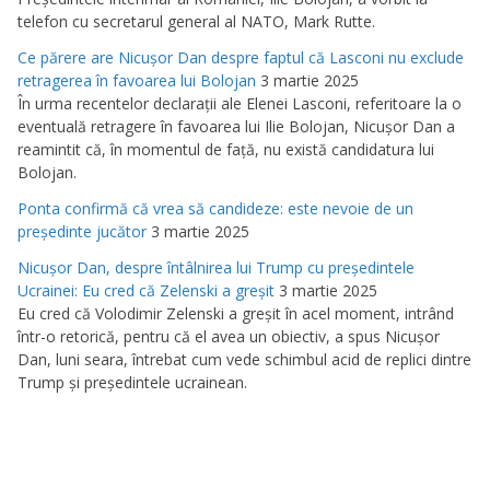
telefon cu secretarul general al NATO, Mark Rutte.
Ce părere are Nicuşor Dan despre faptul că Lasconi nu exclude
retragerea în favoarea lui Bolojan
3 martie 2025
În urma recentelor declaraţii ale Elenei Lasconi, referitoare la o
eventuală retragere în favoarea lui Ilie Bolojan, Nicuşor Dan a
reamintit că, în momentul de faţă, nu există candidatura lui
Bolojan.
Ponta confirmă că vrea să candideze: este nevoie de un
preşedinte jucător
3 martie 2025
Nicuşor Dan, despre întâlnirea lui Trump cu preşedintele
Ucrainei: Eu cred că Zelenski a greşit
3 martie 2025
Eu cred că Volodimir Zelenski a greşit în acel moment, intrând
într-o retorică, pentru că el avea un obiectiv, a spus Nicuşor
Dan, luni seara, întrebat cum vede schimbul acid de replici dintre
Trump şi preşedintele ucrainean.