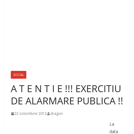
SOCIAL
A T E N T I E !!! EXERCITIU
DE ALARMARE PUBLICA !!
22 octombrie 2013
dragon
La
data