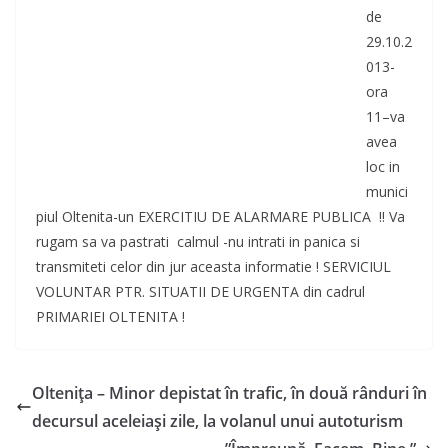
de
29.10.2
013-
ora
11–va
avea
loc in
munici
piul Oltenita-un EXERCITIU DE ALARMARE PUBLICA !! Va
rugam sa va pastrati calmul -nu intrati in panica si
transmiteti celor din jur aceasta informatie ! SERVICIUL
VOLUNTAR PTR. SITUATII DE URGENTA din cadrul
PRIMARIEI OLTENITA !
Olteniţa – Minor depistat în trafic, în două rânduri în
decursul aceleiaşi zile, la volanul unui autoturism