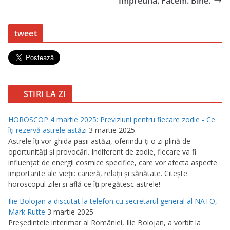
”Împreună. Facem. Bine.”
tweet
---------------
STIRI LA ZI
HOROSCOP 4 martie 2025: Previziuni pentru fiecare zodie - Ce
îţi rezervă astrele astăzi
3 martie 2025
Astrele îţi vor ghida paşii astăzi, oferindu-ţi o zi plină de
oportunităţi şi provocări. Indiferent de zodie, fiecare va fi
influenţat de energii cosmice specifice, care vor afecta aspecte
importante ale vieţii: carieră, relaţii şi sănătate. Citeşte
horoscopul zilei şi află ce îţi pregătesc astrele!
Ilie Bolojan a discutat la telefon cu secretarul general al NATO,
Mark Rutte
3 martie 2025
Preşedintele interimar al României, Ilie Bolojan, a vorbit la