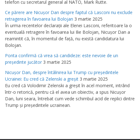
telefon cu secretarul general al NATO, Mark Rutte.
Ce părere are Nicuşor Dan despre faptul că Lasconi nu exclude
retragerea în favoarea lui Bolojan
3 martie 2025
În urma recentelor declaraţii ale Elenei Lasconi, referitoare la o
eventuală retragere în favoarea lui Ilie Bolojan, Nicuşor Dan a
reamintit că, în momentul de faţă, nu există candidatura lui
Bolojan.
Ponta confirmă că vrea să candideze: este nevoie de un
preşedinte jucător
3 martie 2025
Nicuşor Dan, despre întâlnirea lui Trump cu preşedintele
Ucrainei: Eu cred că Zelenski a greşit
3 martie 2025
Eu cred că Volodimir Zelenski a greşit în acel moment, intrând
într-o retorică, pentru că el avea un obiectiv, a spus Nicuşor
Dan, luni seara, întrebat cum vede schimbul acid de replici dintre
Trump şi preşedintele ucrainean.