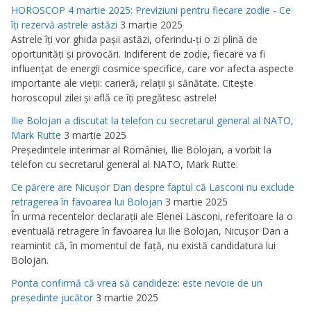
HOROSCOP 4 martie 2025: Previziuni pentru fiecare zodie - Ce
îţi rezervă astrele astăzi
3 martie 2025
Astrele îţi vor ghida paşii astăzi, oferindu-ţi o zi plină de
oportunităţi şi provocări. Indiferent de zodie, fiecare va fi
influenţat de energii cosmice specifice, care vor afecta aspecte
importante ale vieţii: carieră, relaţii şi sănătate. Citeşte
horoscopul zilei şi află ce îţi pregătesc astrele!
Ilie Bolojan a discutat la telefon cu secretarul general al NATO,
Mark Rutte
3 martie 2025
Preşedintele interimar al României, Ilie Bolojan, a vorbit la
telefon cu secretarul general al NATO, Mark Rutte.
Ce părere are Nicuşor Dan despre faptul că Lasconi nu exclude
retragerea în favoarea lui Bolojan
3 martie 2025
În urma recentelor declaraţii ale Elenei Lasconi, referitoare la o
eventuală retragere în favoarea lui Ilie Bolojan, Nicuşor Dan a
reamintit că, în momentul de faţă, nu există candidatura lui
Bolojan.
Ponta confirmă că vrea să candideze: este nevoie de un
preşedinte jucător
3 martie 2025