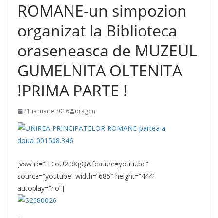
ROMANE-un simpozion
organizat la Biblioteca
oraseneasca de MUZEUL
GUMELNITA OLTENITA
!PRIMA PARTE !
21 ianuarie 2016
dragon
[vsw id=”lT0oU2i3XgQ&feature=youtu.be”
source=”youtube” width=”685″ height=”444″
autoplay=”no”]