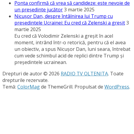
Ponta confirmă că vrea să candideze: este nevoie de
un preşedinte jucător
3 martie 2025
Nicuşor Dan, despre întâlnirea lui Trump cu
preşedintele Ucrainei: Eu cred că Zelenski a greşit
3
martie 2025
Eu cred că Volodimir Zelenski a greşit în acel
moment, intrând într-o retorică, pentru că el avea
un obiectiv, a spus Nicuşor Dan, luni seara, întrebat
cum vede schimbul acid de replici dintre Trump şi
preşedintele ucrainean.
Drepturi de autor © 2026
RADIO TV OLTENITA
. Toate
drepturile rezervate.
Temă:
ColorMag
de ThemeGrill. Propulsat de
WordPress
.