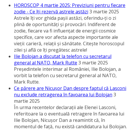
HOROSCOP 4 martie 2025: Previziuni pentru fiecare
zodie - Ce îţi rezervă astrele astăzi
3 martie 2025
Astrele îţi vor ghida paşii astăzi, oferindu-ţi o zi
plină de oportunităţi şi provocări. Indiferent de
zodie, fiecare va fi influenţat de energii cosmice
specifice, care vor afecta aspecte importante ale
vieţii: carieră, relaţii şi sănătate. Citeşte horoscopul
zilei şi află ce îţi pregătesc astrele!
Ilie Bolojan a discutat la telefon cu secretarul
general al NATO, Mark Rutte
3 martie 2025
Preşedintele interimar al României, Ilie Bolojan, a
vorbit la telefon cu secretarul general al NATO,
Mark Rutte.
Ce părere are Nicuşor Dan despre faptul că Lasconi
nu exclude retragerea în favoarea lui Bolojan
3
martie 2025
În urma recentelor declaraţii ale Elenei Lasconi,
referitoare la o eventuală retragere în favoarea lui
Ilie Bolojan, Nicuşor Dan a reamintit că, în
momentul de faţă, nu există candidatura lui Bolojan.