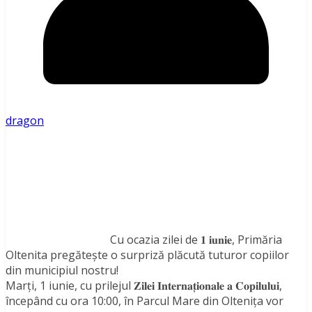
dragon
Cu ocazia zilei de 𝟏 𝐢𝐮𝐧𝐢𝐞, Primăria
Oltenita pregăteşte o surpriză plăcută tuturor copiilor
din municipiul nostru!
Marți, 1 iunie, cu prilejul 𝐙𝐢𝐥𝐞𝐢 𝐈𝐧𝐭𝐞𝐫𝐧𝐚𝐭̦𝐢𝐨𝐧𝐚𝐥𝐞 𝐚 𝐂𝐨𝐩𝐢𝐥𝐮𝐥𝐮𝐢,
începând cu ora 10:00, în Parcul Mare din Oltenița vor