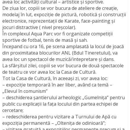
avea loc activități cultural – artistice și sportive.
De ziua lor, copiii se vor bucura de ateliere de creație,
modelaj în lut, expoziție de pictură, robotică și construcții
electronice, reprezentații de Karate, face-painting și
jocuri distractive ( nivel preșcolar).
În complexul Aqua Parc vor fi organizate competiții
sportive de fotbal, tenis de masă și sah.
Începand cu ora 16, pe scena amplasată la locul de joacă
din proximitatea blocurilor ANL (Bdul Tineretului), va
avea loc un spectacol de muzică/intepretare și dans.
La sfârșitul zilei, copiii se vor bucura de două spectacole
de teatru ce vor avea loc la Casa de Cultură.
Tot la Casa de Cultură, în aceeași zi, vor avea loc:
– expoziție temporară în aer liber, având ca temă –
„Elevul în comunism”
– deschiderea șantierului arheologic „Gumelnița” pentru
public cu explicații la fața locului din partea echipei de
cercetare;
– redeschiderea pentru vizitare a Turnului de Apă cu
expoziția permanentă – „Oltenița de odinioară”;
– vizitare gratuită a expozițiilor permanente precum și a