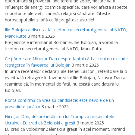
oportunităţi şi provocări. Indiferent de zodie, fiecare va fi
influenţat de energii cosmice specifice, care vor afecta aspecte
importante ale vieţii: carieră, relaţii şi sănătate. Citeşte
horoscopul zilei şi află ce îţi pregătesc astrele!
Ilie Bolojan a discutat la telefon cu secretarul general al NATO,
Mark Rutte
3 martie 2025
Preşedintele interimar al României, Ilie Bolojan, a vorbit la
telefon cu secretarul general al NATO, Mark Rutte.
Ce părere are Nicuşor Dan despre faptul că Lasconi nu exclude
retragerea în favoarea lui Bolojan
3 martie 2025
În urma recentelor declaraţii ale Elenei Lasconi, referitoare la o
eventuală retragere în favoarea lui Ilie Bolojan, Nicuşor Dan a
reamintit că, în momentul de faţă, nu există candidatura lui
Bolojan.
Ponta confirmă că vrea să candideze: este nevoie de un
preşedinte jucător
3 martie 2025
Nicuşor Dan, despre întâlnirea lui Trump cu preşedintele
Ucrainei: Eu cred că Zelenski a greşit
3 martie 2025
Eu cred că Volodimir Zelenski a greşit în acel moment, intrând