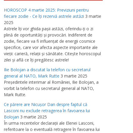
HOROSCOP 4 martie 2025: Previziuni pentru
fiecare zodie - Ce îţi rezervă astrele astăzi
3 martie
2025
Astrele îţi vor ghida paşii astăzi, oferindu-ţi o zi
plină de oportunităţi şi provocări. Indiferent de
zodie, fiecare va fi influenţat de energii cosmice
specifice, care vor afecta aspecte importante ale
vieţii: carieră, relaţii şi sănătate. Citeşte horoscopul
zilei şi află ce îţi pregătesc astrele!
Ilie Bolojan a discutat la telefon cu secretarul
general al NATO, Mark Rutte
3 martie 2025
Preşedintele interimar al României, Ilie Bolojan, a
vorbit la telefon cu secretarul general al NATO,
Mark Rutte.
Ce părere are Nicuşor Dan despre faptul că
Lasconi nu exclude retragerea în favoarea lui
Bolojan
3 martie 2025
În urma recentelor declaraţii ale Elenei Lasconi,
referitoare la o eventuală retragere în favoarea lui