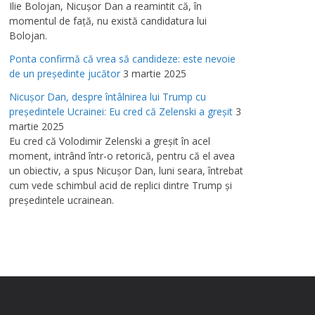
Ilie Bolojan, Nicuşor Dan a reamintit că, în
momentul de faţă, nu există candidatura lui
Bolojan.
Ponta confirmă că vrea să candideze: este nevoie
de un preşedinte jucător
3 martie 2025
Nicuşor Dan, despre întâlnirea lui Trump cu
preşedintele Ucrainei: Eu cred că Zelenski a greşit
3
martie 2025
Eu cred că Volodimir Zelenski a greşit în acel
moment, intrând într-o retorică, pentru că el avea
un obiectiv, a spus Nicuşor Dan, luni seara, întrebat
cum vede schimbul acid de replici dintre Trump şi
preşedintele ucrainean.