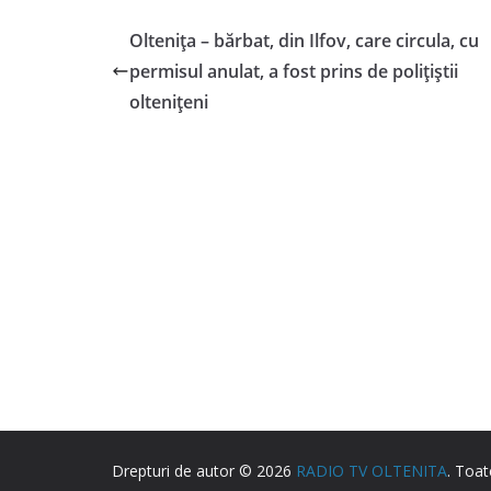
Olteniţa – bărbat, din Ilfov, care circula, cu
permisul anulat, a fost prins de poliţiştii
olteniţeni
Drepturi de autor © 2026
RADIO TV OLTENITA
. Toat