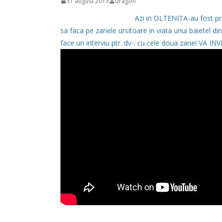
31 august 2013
dragon
Azi in OLTENITA-au fost p
sa faca pe zanele ursitoare in viata unui baietel d
face un interviu ptr. dv-. cu cele doua zane! V