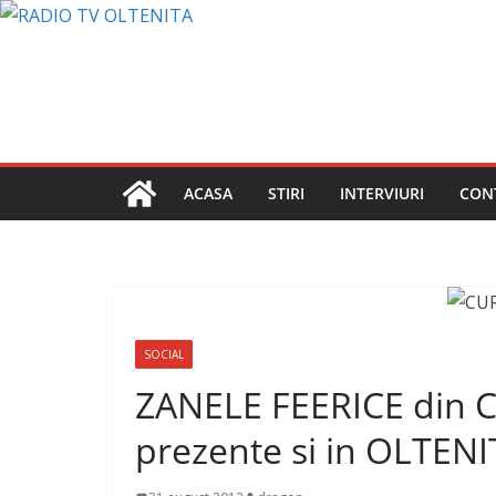
Sari
la
conținut
ACASA
STIRI
INTERVIURI
CON
SOCIAL
ZANELE FEERICE din 
prezente si in OLTENI