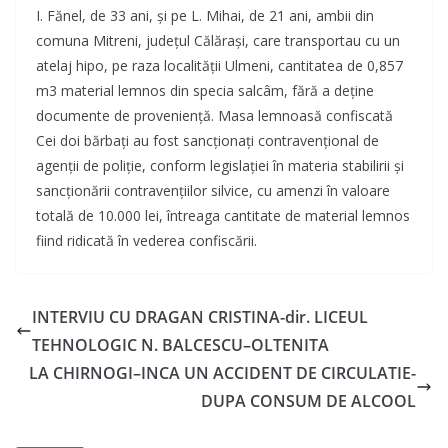
I. Fănel, de 33 ani, şi pe L. Mihai, de 21 ani, ambii din
comuna Mitreni, judeţul Călăraşi, care transportau cu un
atelaj hipo, pe raza localităţii Ulmeni, cantitatea de 0,857
m3 material lemnos din specia salcâm, fără a deţine
documente de provenienţă. Masa lemnoasă confiscată
Cei doi bărbaţi au fost sancţionaţi contravenţional de
agenţii de poliţie, conform legislaţiei în materia stabilirii şi
sancţionării contravenţiilor silvice, cu amenzi în valoare
totală de 10.000 lei, întreaga cantitate de material lemnos
fiind ridicată în vederea confiscării.
INTERVIU CU DRAGAN CRISTINA-dir. LICEUL
TEHNOLOGIC N. BALCESCU–OLTENITA
LA CHIRNOGI–INCA UN ACCIDENT DE CIRCULATIE-
DUPA CONSUM DE ALCOOL