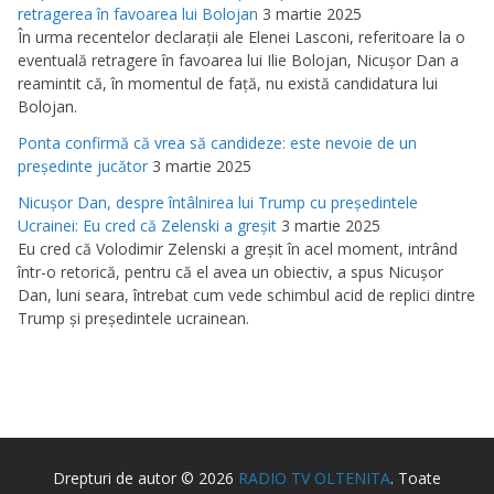
retragerea în favoarea lui Bolojan
3 martie 2025
În urma recentelor declaraţii ale Elenei Lasconi, referitoare la o
eventuală retragere în favoarea lui Ilie Bolojan, Nicuşor Dan a
reamintit că, în momentul de faţă, nu există candidatura lui
Bolojan.
Ponta confirmă că vrea să candideze: este nevoie de un
preşedinte jucător
3 martie 2025
Nicuşor Dan, despre întâlnirea lui Trump cu preşedintele
Ucrainei: Eu cred că Zelenski a greşit
3 martie 2025
Eu cred că Volodimir Zelenski a greşit în acel moment, intrând
într-o retorică, pentru că el avea un obiectiv, a spus Nicuşor
Dan, luni seara, întrebat cum vede schimbul acid de replici dintre
Trump şi preşedintele ucrainean.
Drepturi de autor © 2026
RADIO TV OLTENITA
. Toate