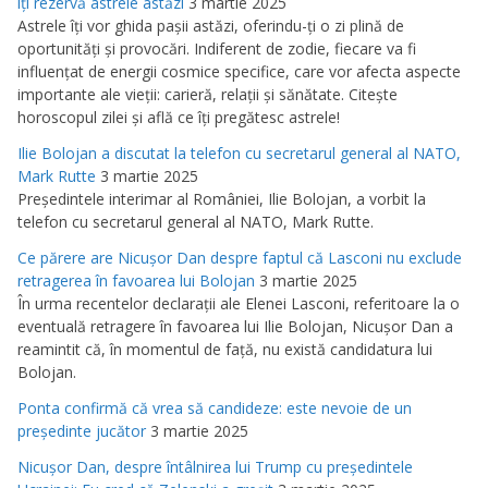
îţi rezervă astrele astăzi
3 martie 2025
Astrele îţi vor ghida paşii astăzi, oferindu-ţi o zi plină de
oportunităţi şi provocări. Indiferent de zodie, fiecare va fi
influenţat de energii cosmice specifice, care vor afecta aspecte
importante ale vieţii: carieră, relaţii şi sănătate. Citeşte
horoscopul zilei şi află ce îţi pregătesc astrele!
Ilie Bolojan a discutat la telefon cu secretarul general al NATO,
Mark Rutte
3 martie 2025
Preşedintele interimar al României, Ilie Bolojan, a vorbit la
telefon cu secretarul general al NATO, Mark Rutte.
Ce părere are Nicuşor Dan despre faptul că Lasconi nu exclude
retragerea în favoarea lui Bolojan
3 martie 2025
În urma recentelor declaraţii ale Elenei Lasconi, referitoare la o
eventuală retragere în favoarea lui Ilie Bolojan, Nicuşor Dan a
reamintit că, în momentul de faţă, nu există candidatura lui
Bolojan.
Ponta confirmă că vrea să candideze: este nevoie de un
preşedinte jucător
3 martie 2025
Nicuşor Dan, despre întâlnirea lui Trump cu preşedintele