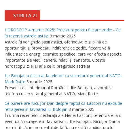
STIRI LA ZI
HOROSCOP 4 martie 2025: Previziuni pentru fiecare zodie - Ce
îţi rezervă astrele astăzi
3 martie 2025
Astrele îţi vor ghida paşii astăzi, oferindu-ţi o zi plină de
oportunităţi şi provocări. Indiferent de zodie, fiecare va fi
influenţat de energii cosmice specifice, care vor afecta aspecte
importante ale vieţii: carieră, relaţii şi sănătate. Citeşte
horoscopul zilei şi află ce îţi pregătesc astrele!
Ilie Bolojan a discutat la telefon cu secretarul general al NATO,
Mark Rutte
3 martie 2025
Preşedintele interimar al României, Ilie Bolojan, a vorbit la
telefon cu secretarul general al NATO, Mark Rutte.
Ce părere are Nicuşor Dan despre faptul că Lasconi nu exclude
retragerea în favoarea lui Bolojan
3 martie 2025
În urma recentelor declaraţii ale Elenei Lasconi, referitoare la o
eventuală retragere în favoarea lui Ilie Bolojan, Nicuşor Dan a
reamintit că, în momentul de faţă, nu există candidatura lui