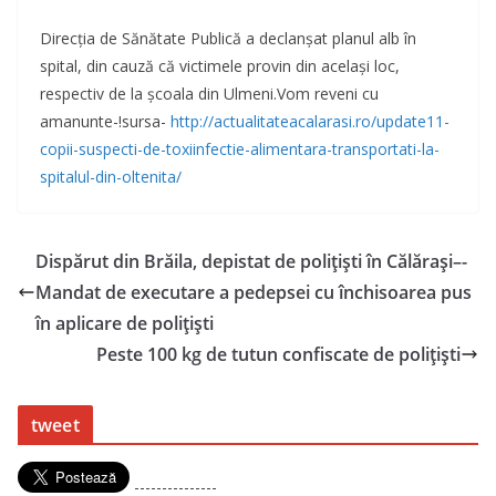
Direcția de Sănătate Publică a declanșat planul alb în
spital, din cauză că victimele provin din același loc,
respectiv de la școala din Ulmeni.Vom reveni cu
amanunte-!sursa-
http://actualitateacalarasi.ro/update11-
copii-suspecti-de-toxiinfectie-alimentara-transportati-la-
spitalul-din-oltenita/
Dispărut din Brăila, depistat de polițiști în Călărași–-
Mandat de executare a pedepsei cu închisoarea pus
în aplicare de polițiști
Peste 100 kg de tutun confiscate de polițiști
tweet
---------------