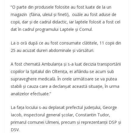
“O parte din produsele folosite au fost luate de la un
magazin (făina, uleiul și fineti), ouăle au fost aduse de
copii, dar și de cadrul didactic, iar laptele folosit a fost cel
dat în cadrul programului Laptele și Cornul.
La o oră după ce au fost consumate clătitele, 11 copii din
25 au acuzat dureri abdominale și vărsături.
A fost chemată Ambulanța și s-a luat decizia transportării
copiilor la Spitalul din Oltenița, ei aflându-se acum sub
supraveghere medicală. În orele următoare se va putea
stabili și cauza care a declanșat această situație, în urma
analizelor efectuate.”
La fața locului s-au deplasat prefectul județului, George
Iacob, inspectorul general școlar, Constantin Tudor,
primarul comunei Ulmeni, precum și reprezentanții DSP și
DSV.