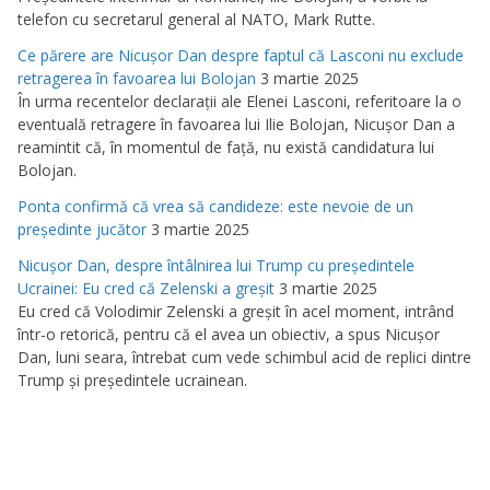
telefon cu secretarul general al NATO, Mark Rutte.
Ce părere are Nicuşor Dan despre faptul că Lasconi nu exclude
retragerea în favoarea lui Bolojan
3 martie 2025
În urma recentelor declaraţii ale Elenei Lasconi, referitoare la o
eventuală retragere în favoarea lui Ilie Bolojan, Nicuşor Dan a
reamintit că, în momentul de faţă, nu există candidatura lui
Bolojan.
Ponta confirmă că vrea să candideze: este nevoie de un
preşedinte jucător
3 martie 2025
Nicuşor Dan, despre întâlnirea lui Trump cu preşedintele
Ucrainei: Eu cred că Zelenski a greşit
3 martie 2025
Eu cred că Volodimir Zelenski a greşit în acel moment, intrând
într-o retorică, pentru că el avea un obiectiv, a spus Nicuşor
Dan, luni seara, întrebat cum vede schimbul acid de replici dintre
Trump şi preşedintele ucrainean.