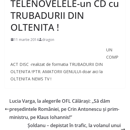
TELENOVELELE-un CD cu
TRUBADURII DIN
OLTENITA !
11 martie 2014
dragon
UN
COMP
ACT DISC -realizat de formatia TRUBADURII DIN
OLTENITA !PTR. AMATORII GENULUI-doar aici la
OLTENITA NEWS TV !
Lucia Varga, la alegerile OFL Călăraşi: „Să dăm
preşedintele României, pe Crin Antonescu şi prim-
ministru, pe Klaus Iohannis!”
Şoldanu – depistat în trafic, la volanul unui