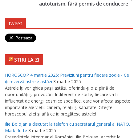
autoturism, fără permis de conducere
tweet
---------------
STIRI LA ZI
HOROSCOP 4 martie 2025: Previziuni pentru fiecare zodie - Ce
îţi rezervă astrele astăzi
3 martie 2025
Astrele îţi vor ghida paşii astăzi, oferindu-ţi o zi plină de
oportunităţi şi provocări. Indiferent de zodie, fiecare va fi
influenţat de energii cosmice specifice, care vor afecta aspecte
importante ale vieţii: carieră, relaţii şi sănătate. Citeşte
horoscopul zilei şi află ce îţi pregătesc astrele!
Ilie Bolojan a discutat la telefon cu secretarul general al NATO,
Mark Rutte
3 martie 2025
Preşedintele interimar al României, Ilie Bolojan, a vorbit la