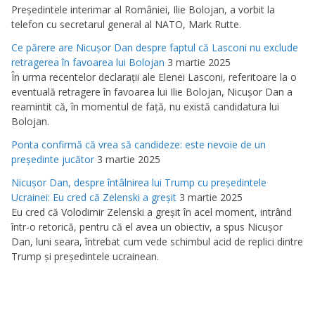
Preşedintele interimar al României, Ilie Bolojan, a vorbit la
telefon cu secretarul general al NATO, Mark Rutte.
Ce părere are Nicuşor Dan despre faptul că Lasconi nu exclude
retragerea în favoarea lui Bolojan
3 martie 2025
În urma recentelor declaraţii ale Elenei Lasconi, referitoare la o
eventuală retragere în favoarea lui Ilie Bolojan, Nicuşor Dan a
reamintit că, în momentul de faţă, nu există candidatura lui
Bolojan.
Ponta confirmă că vrea să candideze: este nevoie de un
preşedinte jucător
3 martie 2025
Nicuşor Dan, despre întâlnirea lui Trump cu preşedintele
Ucrainei: Eu cred că Zelenski a greşit
3 martie 2025
Eu cred că Volodimir Zelenski a greşit în acel moment, intrând
într-o retorică, pentru că el avea un obiectiv, a spus Nicuşor
Dan, luni seara, întrebat cum vede schimbul acid de replici dintre
Trump şi preşedintele ucrainean.