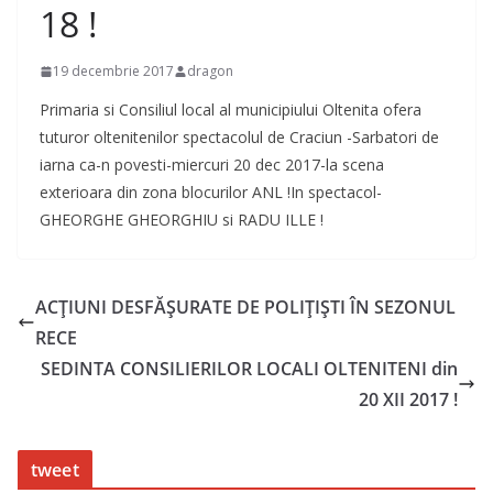
18 !
19 decembrie 2017
dragon
Primaria si Consiliul local al municipiului Oltenita ofera
tuturor oltenitenilor spectacolul de Craciun -Sarbatori de
iarna ca-n povesti-miercuri 20 dec 2017-la scena
exterioara din zona blocurilor ANL !In spectacol-
GHEORGHE GHEORGHIU si RADU ILLE !
ACȚIUNI DESFĂȘURATE DE POLIȚIȘTI ÎN SEZONUL
RECE
SEDINTA CONSILIERILOR LOCALI OLTENITENI din
20 XII 2017 !
tweet