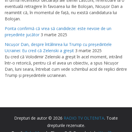
În urma recentelor declaraţii ale Elenei Lasconi, referitoare la o
eventuală retragere în favoarea lui Ilie Bolojan, Nicuşor Dan a
reamintit că, în momentul de faţă, nu există candidatura lui
Bolojan.
Ponta confirmă că vrea să candideze: este nevoie de un
preşedinte jucător
3 martie 2025
Nicuşor Dan, despre întâlnirea lui Trump cu preşedintele
Ucrainei: Eu cred că Zelenski a greşit
3 martie 2025
Eu cred că Volodimir Zelenski a greşit în acel moment, intrând
într-o retorică, pentru că el avea un obiectiv, a spus Nicuşor
Dan, luni seara, întrebat cum vede schimbul acid de replici dintre
Trump şi preşedintele ucrainean.
Drepturi de autor © 2026
RADIO TV OLTENITA
. Toate
drepturile rezervate.