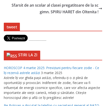
Sfarsit de an scolar al clasei pregatitoare de la sc
gimn. SPIRU HARET din Oltenita !
tweet
---------------
STIRI LA ZI
HOROSCOP 4 martie 2025: Previziuni pentru fiecare zodie - Ce
îţi rezervă astrele astăzi
3 martie 2025
Astrele îţi vor ghida paşii astăzi, oferindu-ţi o zi plină de
oportunităţi şi provocări. Indiferent de zodie, fiecare va fi
influenţat de energii cosmice specifice, care vor afecta aspecte
importante ale vieţii: carieră, relaţii şi sănătate. Citeşte
horoscopul zilei şi află ce îţi pregătesc astrele!
Ilie Bolojan a discutat la telefon cu secretarul general al NATO,