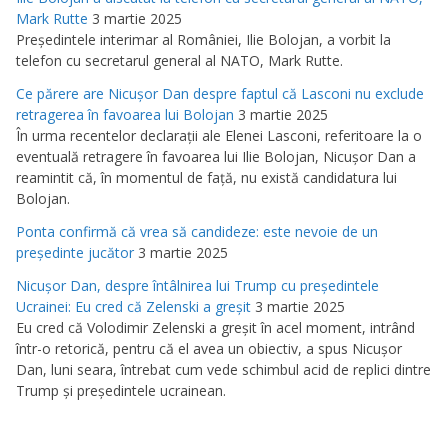
Mark Rutte
3 martie 2025
Preşedintele interimar al României, Ilie Bolojan, a vorbit la
telefon cu secretarul general al NATO, Mark Rutte.
Ce părere are Nicuşor Dan despre faptul că Lasconi nu exclude
retragerea în favoarea lui Bolojan
3 martie 2025
În urma recentelor declaraţii ale Elenei Lasconi, referitoare la o
eventuală retragere în favoarea lui Ilie Bolojan, Nicuşor Dan a
reamintit că, în momentul de faţă, nu există candidatura lui
Bolojan.
Ponta confirmă că vrea să candideze: este nevoie de un
preşedinte jucător
3 martie 2025
Nicuşor Dan, despre întâlnirea lui Trump cu preşedintele
Ucrainei: Eu cred că Zelenski a greşit
3 martie 2025
Eu cred că Volodimir Zelenski a greşit în acel moment, intrând
într-o retorică, pentru că el avea un obiectiv, a spus Nicuşor
Dan, luni seara, întrebat cum vede schimbul acid de replici dintre
Trump şi preşedintele ucrainean.