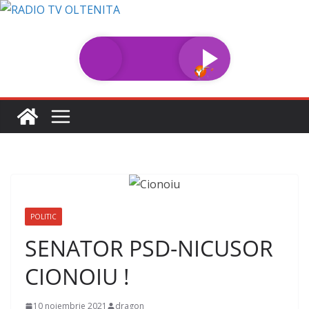
Sari
la
conținut
POLITIC
SENATOR PSD-NICUSOR
CIONOIU !
10 noiembrie 2021
dragon