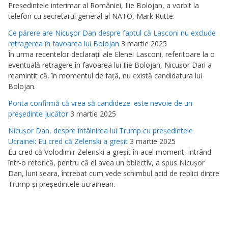
Preşedintele interimar al României, Ilie Bolojan, a vorbit la
telefon cu secretarul general al NATO, Mark Rutte.
Ce părere are Nicuşor Dan despre faptul că Lasconi nu exclude
retragerea în favoarea lui Bolojan
3 martie 2025
În urma recentelor declaraţii ale Elenei Lasconi, referitoare la o
eventuală retragere în favoarea lui Ilie Bolojan, Nicuşor Dan a
reamintit că, în momentul de faţă, nu există candidatura lui
Bolojan.
Ponta confirmă că vrea să candideze: este nevoie de un
preşedinte jucător
3 martie 2025
Nicuşor Dan, despre întâlnirea lui Trump cu preşedintele
Ucrainei: Eu cred că Zelenski a greşit
3 martie 2025
Eu cred că Volodimir Zelenski a greşit în acel moment, intrând
într-o retorică, pentru că el avea un obiectiv, a spus Nicuşor
Dan, luni seara, întrebat cum vede schimbul acid de replici dintre
Trump şi preşedintele ucrainean.