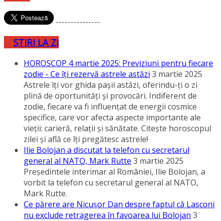
---------------
STIRI LA ZI
HOROSCOP 4 martie 2025: Previziuni pentru fiecare
zodie - Ce îţi rezervă astrele astăzi
3 martie 2025
Astrele îţi vor ghida paşii astăzi, oferindu-ţi o zi
plină de oportunităţi şi provocări. Indiferent de
zodie, fiecare va fi influenţat de energii cosmice
specifice, care vor afecta aspecte importante ale
vieţii: carieră, relaţii şi sănătate. Citeşte horoscopul
zilei şi află ce îţi pregătesc astrele!
Ilie Bolojan a discutat la telefon cu secretarul
general al NATO, Mark Rutte
3 martie 2025
Preşedintele interimar al României, Ilie Bolojan, a
vorbit la telefon cu secretarul general al NATO,
Mark Rutte.
Ce părere are Nicuşor Dan despre faptul că Lasconi
nu exclude retragerea în favoarea lui Bolojan
3