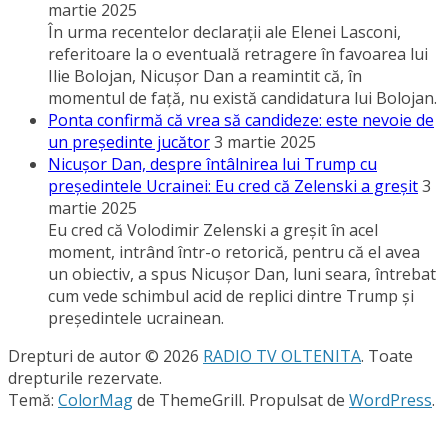
martie 2025
În urma recentelor declaraţii ale Elenei Lasconi,
referitoare la o eventuală retragere în favoarea lui
Ilie Bolojan, Nicuşor Dan a reamintit că, în
momentul de faţă, nu există candidatura lui Bolojan.
Ponta confirmă că vrea să candideze: este nevoie de
un preşedinte jucător
3 martie 2025
Nicuşor Dan, despre întâlnirea lui Trump cu
preşedintele Ucrainei: Eu cred că Zelenski a greşit
3
martie 2025
Eu cred că Volodimir Zelenski a greşit în acel
moment, intrând într-o retorică, pentru că el avea
un obiectiv, a spus Nicuşor Dan, luni seara, întrebat
cum vede schimbul acid de replici dintre Trump şi
preşedintele ucrainean.
Drepturi de autor © 2026
RADIO TV OLTENITA
. Toate
drepturile rezervate.
Temă:
ColorMag
de ThemeGrill. Propulsat de
WordPress
.